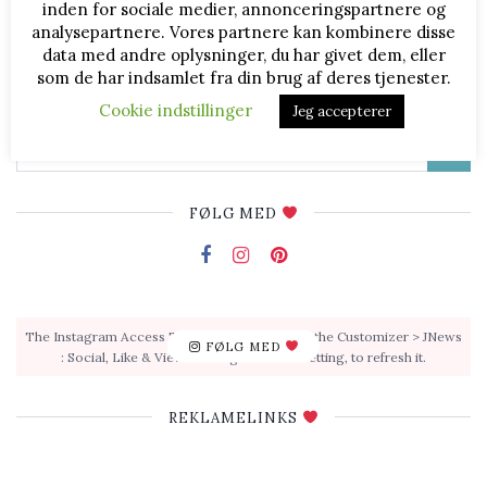
inden for sociale medier, annonceringspartnere og
Klassisk chokoladekage
analysepartnere. Vores partnere kan kombinere disse
Her i huset er denne her kage en af favoritterne, fordi vi
data med andre oplysninger, du har givet dem, eller
plejer at have alle ingredienser på lager. Så ...
som de har indsamlet fra din brug af deres tjenester.
Cookie indstillinger
Jeg accepterer
FØLG MED
The Instagram Access Token is expired, Go to the Customizer > JNews
FØLG MED
: Social, Like & View > Instagram Feed Setting, to refresh it.
REKLAMELINKS