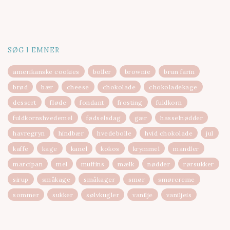
SØG I EMNER
amerikanske cookies
boller
brownie
brun farin
brød
bær
cheese
chokolade
chokoladekage
dessert
fløde
fondant
frosting
fuldkorn
fuldkornshvedemel
fødselsdag
gær
hasselnødder
havregryn
hindbær
hvedebolle
hvid chokolade
jul
kaffe
kage
kanel
kokos
krymmel
mandler
marcipan
mel
muffins
mælk
nødder
rørsukker
sirup
småkage
småkager
smør
smørcreme
sommer
sukker
sølvkugler
vanilje
vaniljeis