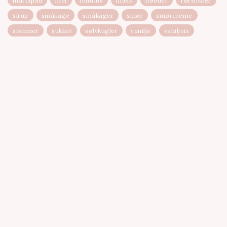
marcipan
mel
muffins
mælk
nødder
rørsukker
sirup
småkage
småkager
smør
smørcreme
sommer
sukker
sølvkugler
vanilje
vaniljeis