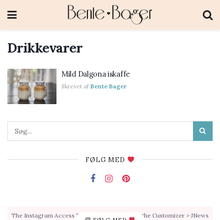
Drikkevarer
Mild Dalgona iskaffe
Skrevet af
Bente Bager
FØLG MED
The Instagram Access Token is expired, Go to the Customizer > JNews
FØLG MED