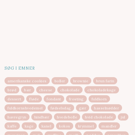
SØG I EMNER
amerikanske cookies
boller
brownie
brun farin
brød
bær
cheese
chokolade
chokoladekage
dessert
fløde
fondant
frosting
fuldkorn
fuldkornshvedemel
fødselsdag
gær
hasselnødder
havregryn
hindbær
hvedebolle
hvid chokolade
jul
kaffe
kage
kanel
kokos
krymmel
mandler