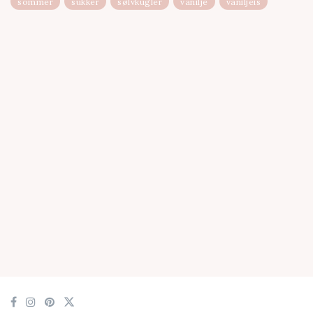
sommer
sukker
sølvkugler
vanilje
vaniljeis