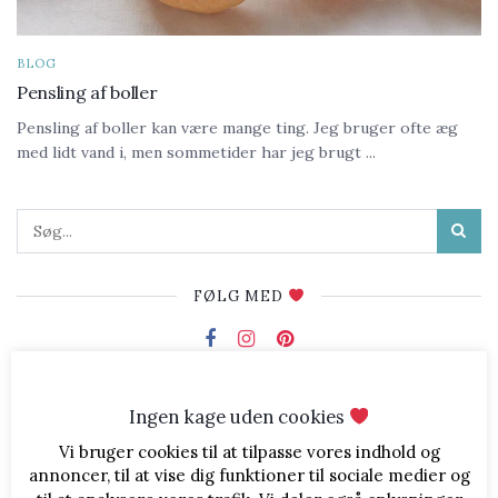
BLOG
Pensling af boller
Pensling af boller kan være mange ting. Jeg bruger ofte æg
med lidt vand i, men sommetider har jeg brugt ...
FØLG MED
Ingen kage uden cookies
The Instagram Access Token is expired, Go to the Customizer > JNews
FØLG MED
: Social, Like & View > Instagram Feed Setting, to refresh it.
Vi bruger cookies til at tilpasse vores indhold og
annoncer, til at vise dig funktioner til sociale medier og