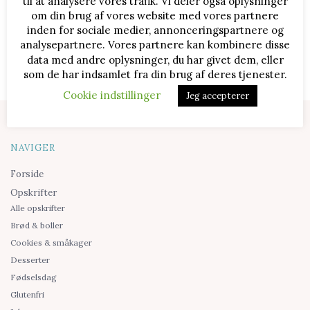
til at analysere vores trafik. Vi deler også oplysninger
REKLAMELINKS
om din brug af vores website med vores partnere
inden for sociale medier, annonceringspartnere og
analysepartnere. Vores partnere kan kombinere disse
data med andre oplysninger, du har givet dem, eller
som de har indsamlet fra din brug af deres tjenester.
Cookie indstillinger
Jeg accepterer
NAVIGER
Forside
Opskrifter
Alle opskrifter
Brød & boller
Cookies & småkager
Desserter
Fødselsdag
Glutenfri