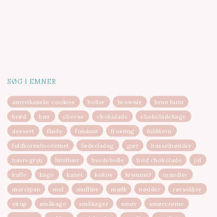
SØG I EMNER
amerikanske cookies
boller
brownie
brun farin
brød
bær
cheese
chokolade
chokoladekage
dessert
fløde
fondant
frosting
fuldkorn
fuldkornshvedemel
fødselsdag
gær
hasselnødder
havregryn
hindbær
hvedebolle
hvid chokolade
jul
kaffe
kage
kanel
kokos
krymmel
mandler
marcipan
mel
muffins
mælk
nødder
rørsukker
sirup
småkage
småkager
smør
smørcreme