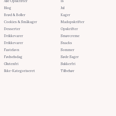
Alle Opskrifter
Is
Blog
Jul
Brød & Boller
Kager
Cookies & Småkager
Madopskrifter
Desserter
Opskrifter
Drikkevarer
Smørcreme
Drikkevarer
Snacks
Fastelavn
Sommer
Fødselsdag
Søde Sager
Glutenfri
Sukkerfri
Ikke-Kategoriseret
Tilbehør