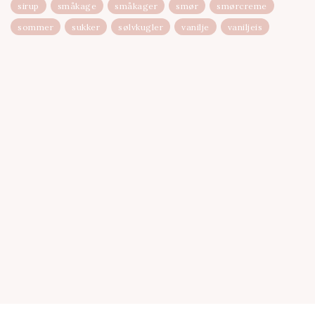
sirup
småkage
småkager
smør
smørcreme
sommer
sukker
sølvkugler
vanilje
vaniljeis