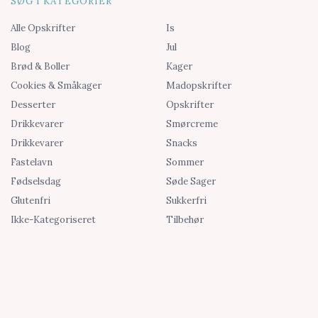
SØG I KATEGORIER
Alle Opskrifter
Is
Blog
Jul
Brød & Boller
Kager
Cookies & Småkager
Madopskrifter
Desserter
Opskrifter
Drikkevarer
Smørcreme
Drikkevarer
Snacks
Fastelavn
Sommer
Fødselsdag
Søde Sager
Glutenfri
Sukkerfri
Ikke-Kategoriseret
Tilbehør