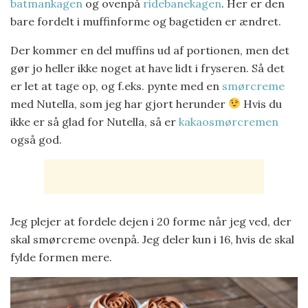
batmankagen
og ovenpå
ridebanekagen
. Her er den
bare fordelt i muffinforme og bagetiden er ændret.
Der kommer en del muffins ud af portionen, men det
gør jo heller ikke noget at have lidt i fryseren. Så det
er let at tage op, og f.eks. pynte med en
smørcreme
med Nutella, som jeg har gjort herunder
Hvis du
ikke er så glad for Nutella, så er
kakaosmørcremen
også god.
Jeg plejer at fordele dejen i 20 forme når jeg ved, der
skal smørcreme ovenpå. Jeg deler kun i 16, hvis de skal
fylde formen mere.