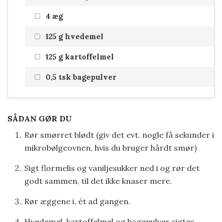
4 æg
125 g hvedemel
125 g kartoffelmel
0,5 tsk bagepulver
SÅDAN GØR DU
Rør smørret blødt (giv det evt. nogle få sekunder i
mikrobølgeovnen, hvis du bruger hårdt smør)
Sigt flormelis og vaniljesukker ned i og rør det
godt sammen, til det ikke knaser mere.
Rør æggene i, ét ad gangen.
Hvedemel, kartoffelmel og bagepulver sigtes