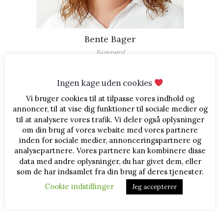
Bente Bager
Bagenørd
Hej og velkommen til BenteBager.dk
Jeg hedder Bente Bager og står bag denne blog om diverse
Ingen kage uden cookies
bagværk og lækkerier. Jeg deler opskrifter, billeder og
Vi bruger cookies til at tilpasse vores indhold og
fremgangsmåder, og du er velkommen til at læse med ♥
annoncer, til at vise dig funktioner til sociale medier og
til at analysere vores trafik. Vi deler også oplysninger
FØLG MED
om din brug af vores website med vores partnere
inden for sociale medier, annonceringspartnere og
analysepartnere. Vores partnere kan kombinere disse
data med andre oplysninger, du har givet dem, eller
som de har indsamlet fra din brug af deres tjenester.
REKLAMELINKS
Cookie indstillinger
Jeg accepterer