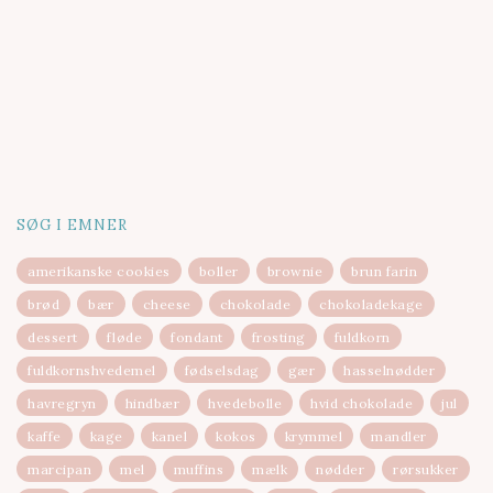
SØG I EMNER
amerikanske cookies
boller
brownie
brun farin
brød
bær
cheese
chokolade
chokoladekage
dessert
fløde
fondant
frosting
fuldkorn
fuldkornshvedemel
fødselsdag
gær
hasselnødder
havregryn
hindbær
hvedebolle
hvid chokolade
jul
kaffe
kage
kanel
kokos
krymmel
mandler
marcipan
mel
muffins
mælk
nødder
rørsukker