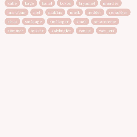
kaffe
kage
kanel
kokos
krymmel
mandler
marcipan
mel
muffins
mælk
nødder
rørsukker
sirup
småkage
småkager
smør
smørcreme
sommer
sukker
sølvkugler
vanilje
vaniljeis