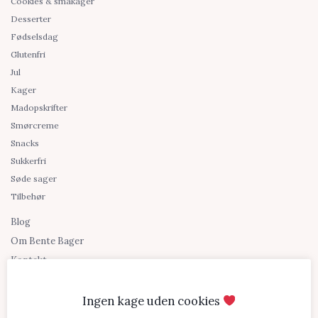
Cookies & småkager
Desserter
Fødselsdag
Glutenfri
Jul
Kager
Madopskrifter
Smørcreme
Snacks
Sukkerfri
Søde sager
Tilbehør
Blog
Om Bente Bager
Kontakt
Shopping links
Ingen kage uden cookies