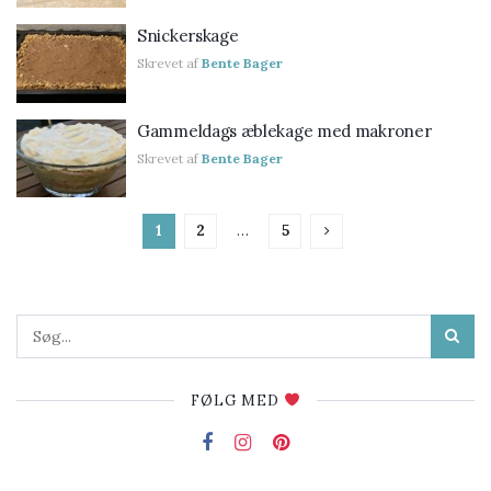
Snickerskage
Skrevet af
Bente Bager
Gammeldags æblekage med makroner
Skrevet af
Bente Bager
1
2
…
5
FØLG MED