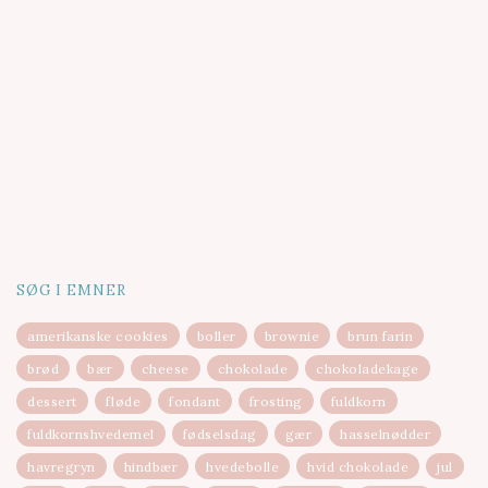
SØG I EMNER
amerikanske cookies
boller
brownie
brun farin
brød
bær
cheese
chokolade
chokoladekage
dessert
fløde
fondant
frosting
fuldkorn
fuldkornshvedemel
fødselsdag
gær
hasselnødder
havregryn
hindbær
hvedebolle
hvid chokolade
jul