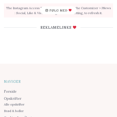
The Instagram Access Token is expired, Go to the Customizer > JNews
FØLG MED
: Social, Like & View > Instagram Feed Setting, to refresh it.
REKLAMELINKS
NAVIGER
Forside
Opskrifter
Alle opskrifter
Brød & boller