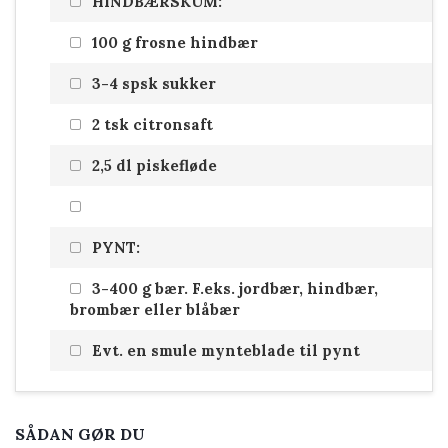
HINDBÆRSKUM:
100 g frosne hindbær
3-4 spsk sukker
2 tsk citronsaft
2,5 dl piskefløde
PYNT:
3-400 g bær. F.eks. jordbær, hindbær,
brombær eller blåbær
Evt. en smule mynteblade til pynt
SÅDAN GØR DU