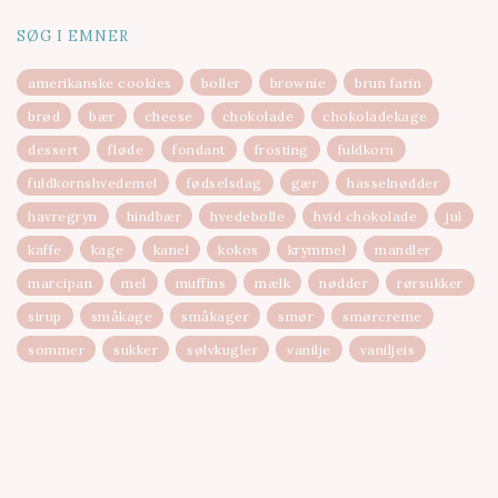
SØG I EMNER
amerikanske cookies
boller
brownie
brun farin
brød
bær
cheese
chokolade
chokoladekage
dessert
fløde
fondant
frosting
fuldkorn
fuldkornshvedemel
fødselsdag
gær
hasselnødder
havregryn
hindbær
hvedebolle
hvid chokolade
jul
kaffe
kage
kanel
kokos
krymmel
mandler
marcipan
mel
muffins
mælk
nødder
rørsukker
sirup
småkage
småkager
smør
smørcreme
sommer
sukker
sølvkugler
vanilje
vaniljeis