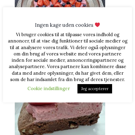
Ingen kage uden cookies
Vi bruger cookies til at tilpasse vores indhold og
annoncer, til at vise dig funktioner til sociale medier og
til at analysere vores trafik. Vi deler også oplysninger
om din brug af vores website med vores partnere
Hold kagen på køl indtil servering.
inden for sociale medier, annonceringspartnere og
analysepartnere. Vores partnere kan kombinere disse
Snittet på denne ser sådan ud, og smagen er
data med andre oplysninger, du har givet dem, eller
fantastisk
som de har indsamlet fra din brug af deres tjenester.
Cookie indstillinger
Jeg accepterer