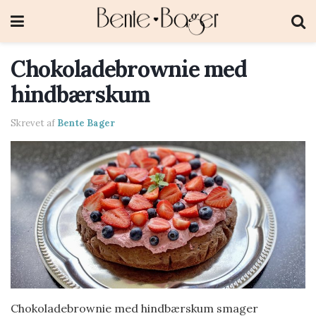
Chokoladebrownie med
hindbærskum
Skrevet af
Bente Bager
Chokoladebrownie med hindbærskum smager