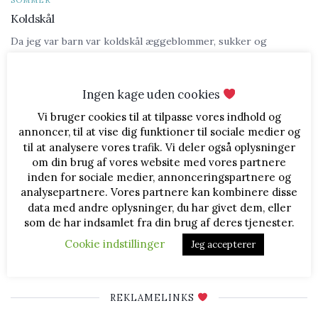
SOMMER
Koldskål
Da jeg var barn var koldskål æggeblommer, sukker og
kærnemælk. Måske lidt vaniljesukker, men ellers ikke det vilde.
Der var ...
Ingen kage uden cookies
Vi bruger cookies til at tilpasse vores indhold og
annoncer, til at vise dig funktioner til sociale medier og
til at analysere vores trafik. Vi deler også oplysninger
om din brug af vores website med vores partnere
FØLG MED
inden for sociale medier, annonceringspartnere og
analysepartnere. Vores partnere kan kombinere disse
data med andre oplysninger, du har givet dem, eller
som de har indsamlet fra din brug af deres tjenester.
Cookie indstillinger
Jeg accepterer
The Instagram Access Token is expired, Go to the Customizer > JNews
FØLG MED
: Social, Like & View > Instagram Feed Setting, to refresh it.
REKLAMELINKS