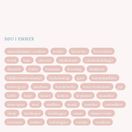
SØG I EMNER
amerikanske cookies
boller
brownie
brun farin
brød
bær
cheese
chokolade
chokoladekage
dessert
fløde
fondant
frosting
fuldkorn
fuldkornshvedemel
fødselsdag
gær
hasselnødder
havregryn
hindbær
hvedebolle
hvid chokolade
jul
kaffe
kage
kanel
kokos
krymmel
mandler
marcipan
mel
muffins
mælk
nødder
rørsukker
sirup
småkage
småkager
smør
smørcreme
sommer
sukker
sølvkugler
vanilje
vaniljeis