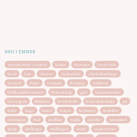
SØG I EMNER
amerikanske cookies
boller
brownie
brun farin
brød
bær
cheese
chokolade
chokoladekage
dessert
fløde
fondant
frosting
fuldkorn
fuldkornshvedemel
fødselsdag
gær
hasselnødder
havregryn
hindbær
hvedebolle
hvid chokolade
jul
kaffe
kage
kanel
kokos
krymmel
mandler
marcipan
mel
muffins
mælk
nødder
rørsukker
sirup
småkage
småkager
smør
smørcreme