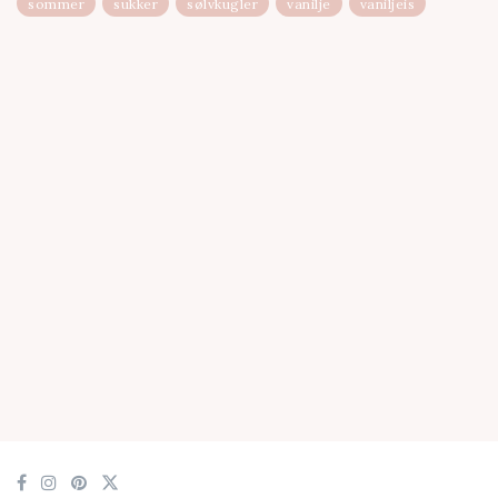
sommer
sukker
sølvkugler
vanilje
vaniljeis