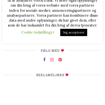
til at analysere vores trafik. Vi deler også oplysninger
om din brug af vores website med vores partnere
Bente Bager
inden for sociale medier, annonceringspartnere og
analysepartnere. Vores partnere kan kombinere disse
Bagenørd
data med andre oplysninger, du har givet dem, eller
som de har indsamlet fra din brug af deres tjenester.
Hej og velkommen til BenteBager.dk
Jeg hedder Bente Bager og står bag denne blog om diverse
Cookie indstillinger
Jeg accepterer
bagværk og lækkerier. Jeg deler opskrifter, billeder og
fremgangsmåder, og du er velkommen til at læse med ♥
FØLG MED
REKLAMELINKS