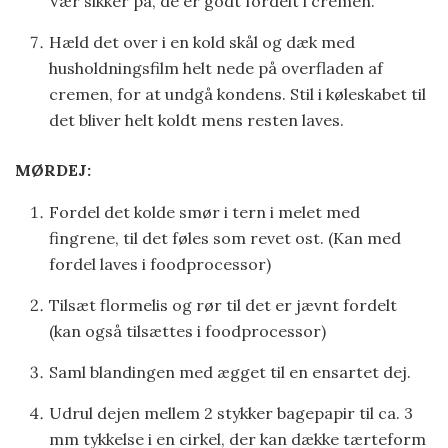
Vær sikker på, de er godt fordelt i cremen.
Hæld det over i en kold skål og dæk med
husholdningsfilm helt nede på overfladen af
cremen, for at undgå kondens. Stil i køleskabet til
det bliver helt koldt mens resten laves.
MØRDEJ:
Fordel det kolde smør i tern i melet med
fingrene, til det føles som revet ost. (Kan med
fordel laves i foodprocessor)
Tilsæt flormelis og rør til det er jævnt fordelt
(kan også tilsættes i foodprocessor)
Saml blandingen med ægget til en ensartet dej.
Udrul dejen mellem 2 stykker bagepapir til ca. 3
mm tykkelse i en cirkel, der kan dække tærteform