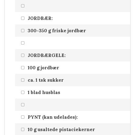
JORDBÆR:
300-350 g friske jordbær
JORDBÆRGELE:
100 g jordbær
ca. 1 tsk sukker
1 blad husblas
PYNT (kan udelades):
10 g usaltede pistaciekerner