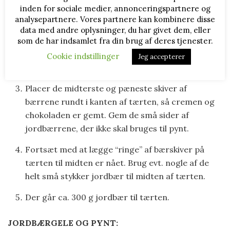
Skyl bærrene og nip enderne af. Lad dem tørre
inden for sociale medier, annonceringspartnere og
lidt på et rent viskestykke.
analysepartnere. Vores partnere kan kombinere disse
data med andre oplysninger, du har givet dem, eller
Skær bærrene i ensartede skiver (eller halver dem
som de har indsamlet fra din brug af deres tjenester.
bare, hvis bærrene er små eller hvis du ønsker at
Cookie indstillinger
Jeg accepterer
pynte med halve jordbær istedet).
Placer de midterste og pæneste skiver af
bærrene rundt i kanten af tærten, så cremen og
chokoladen er gemt. Gem de små sider af
jordbærrene, der ikke skal bruges til pynt.
Fortsæt med at lægge “ringe” af bærskiver på
tærten til midten er nået. Brug evt. nogle af de
helt små stykker jordbær til midten af tærten.
Der går ca. 300 g jordbær til tærten.
JORDBÆRGELE OG PYNT: