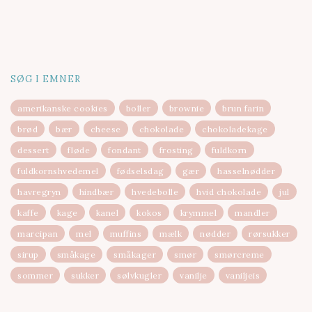
SØG I EMNER
amerikanske cookies
boller
brownie
brun farin
brød
bær
cheese
chokolade
chokoladekage
dessert
fløde
fondant
frosting
fuldkorn
fuldkornshvedemel
fødselsdag
gær
hasselnødder
havregryn
hindbær
hvedebolle
hvid chokolade
jul
kaffe
kage
kanel
kokos
krymmel
mandler
marcipan
mel
muffins
mælk
nødder
rørsukker
sirup
småkage
småkager
smør
smørcreme
sommer
sukker
sølvkugler
vanilje
vaniljeis