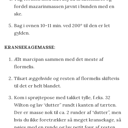
fordel mazarinmassen jævnt i bunden med en
ske.
Bag i ovnen 10-11 min. ved 200° til den er let
gylden.
KRANSEKAGEMASSE:
Ælt marcipan sammen med det meste af
flormelis.
Tilsæt æggehvide og resten af flormelis skiftevis
til det er helt blandet.
Kom i sprøjtepose med takket tylle, f.eks. 32
Wilton og lav “dutter” rundt i kanten af tærten.
Der er masse nok til ca. 2 runder af “dutter”, men
hvis du ikke foretrækker så meget kransekage, så
nøjes med en runde og lav petit four af resten.