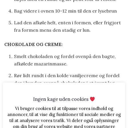
Bag videre i ovnen 10-12 min til den er lysebrun
Lad den afkøle helt, enten i formen, eller frigjort
fra formen mens den stadig er lun.
CHOKOLADE OG CREME:
Smelt chokoladen og fordel ovenpå den bagte,
afkølede mazarinmasse.
Rør lidt rundt i den kolde vaniljecreme og fordel
den i bunden ovenpå chokoladen i et jævnt lag.
Placer så vidt muligt cremen indenfor
chokoladen, så er det lettest at lave en pæn kant
Ingen kage uden cookies
med jordbærrene.
Vi bruger cookies til at tilpasse vores indhold og
annoncer, til at vise dig funktioner til sociale medier og
JORDBÆR:
til at analysere vores trafik. Vi deler også oplysninger
om din brug af vores website med vores partnere