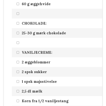
60 g æggehvide
CHOKOLADE:
25-30 g mørk chokolade
VANILJECREME:
2 æggeblommer
2 spsk sukker
1 spsk majsstivelse
2,5 dl mælk
Korn fra 1/2 vaniljestang