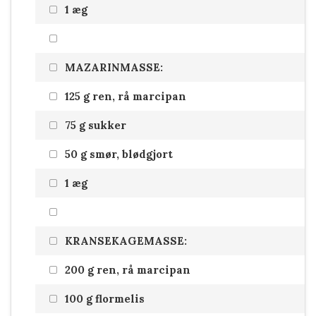
1 æg
MAZARINMASSE:
125 g ren, rå marcipan
75 g sukker
50 g smør, blødgjort
1 æg
KRANSEKAGEMASSE:
200 g ren, rå marcipan
100 g flormelis