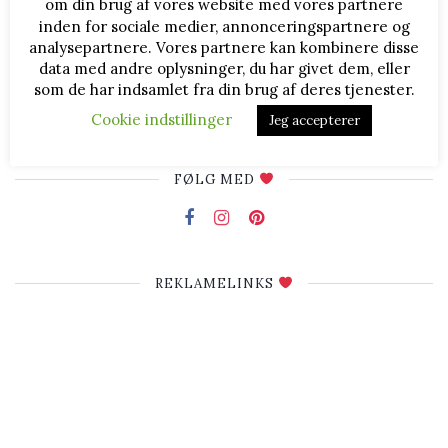
om din brug af vores website med vores partnere
Bente Bager
inden for sociale medier, annonceringspartnere og
Bagenørd
analysepartnere. Vores partnere kan kombinere disse
data med andre oplysninger, du har givet dem, eller
Hej og velkommen til BenteBager.dk
som de har indsamlet fra din brug af deres tjenester.
Jeg hedder Bente Bager og står bag denne blog om diverse
bagværk og lækkerier. Jeg deler opskrifter, billeder og
Cookie indstillinger
Jeg accepterer
fremgangsmåder, og du er velkommen til at læse med ♥
FØLG MED
REKLAMELINKS