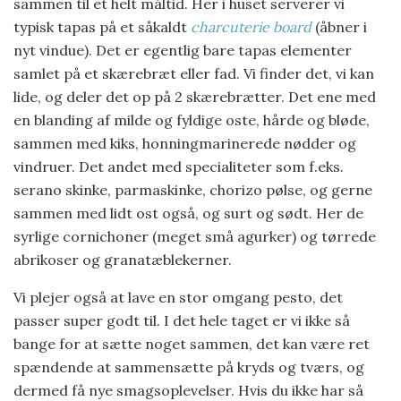
sammen til et helt måltid. Her i huset serverer vi
typisk tapas på et såkaldt
charcuterie board
(åbner i
nyt vindue). Det er egentlig bare tapas elementer
samlet på et skærebræt eller fad. Vi finder det, vi kan
lide, og deler det op på 2 skærebrætter. Det ene med
en blanding af milde og fyldige oste, hårde og bløde,
sammen med kiks, honningmarinerede nødder og
vindruer. Det andet med specialiteter som f.eks.
serano skinke, parmaskinke, chorizo pølse, og gerne
sammen med lidt ost også, og surt og sødt. Her de
syrlige cornichoner (meget små agurker) og tørrede
abrikoser og granatæblekerner.
Vi plejer også at lave en stor omgang pesto, det
passer super godt til. I det hele taget er vi ikke så
bange for at sætte noget sammen, det kan være ret
spændende at sammensætte på kryds og tværs, og
dermed få nye smagsoplevelser. Hvis du ikke har så