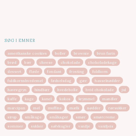
SØG I EMNER
amerikanske cookies
boller
brownie
brun farin
brød
bær
cheese
chokolade
chokoladekage
dessert
fløde
fondant
frosting
fuldkorn
fuldkornshvedemel
fødselsdag
gær
hasselnødder
havregryn
hindbær
hvedebolle
hvid chokolade
jul
kaffe
kage
kanel
kokos
krymmel
mandler
marcipan
mel
muffins
mælk
nødder
rørsukker
sirup
småkage
småkager
smør
smørcreme
sommer
sukker
sølvkugler
vanilje
vaniljeis