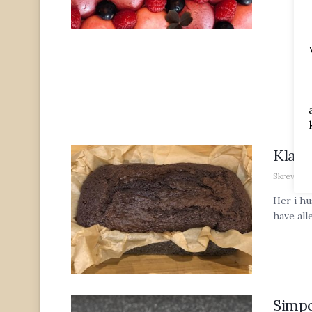
Klass
Skrevet af
Her i hu
have all
Simpe