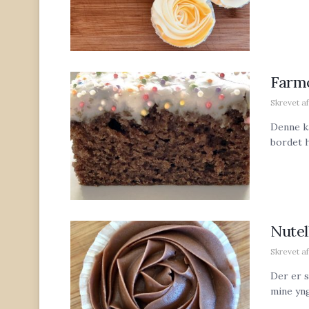
Farm
Skrevet af
Denne ka
bordet h
Nutel
Skrevet af
Der er s
mine yngl