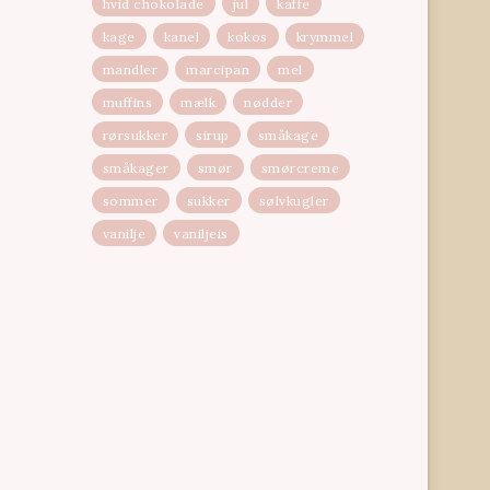
hvid chokolade
jul
kaffe
kage
kanel
kokos
krymmel
mandler
marcipan
mel
muffins
mælk
nødder
rørsukker
sirup
småkage
småkager
smør
smørcreme
sommer
sukker
sølvkugler
vanilje
vaniljeis