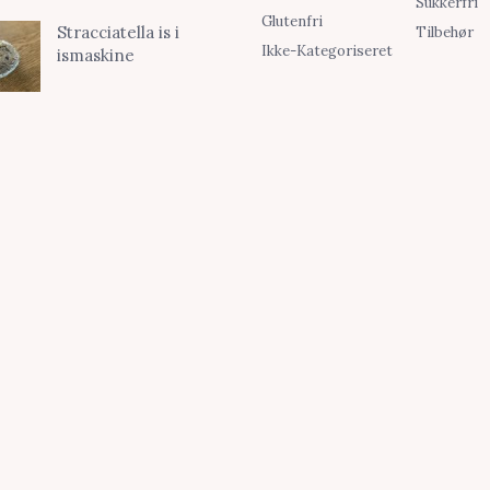
Sukkerfri
Glutenfri
Stracciatella is i
Tilbehør
Ikke-Kategoriseret
ismaskine