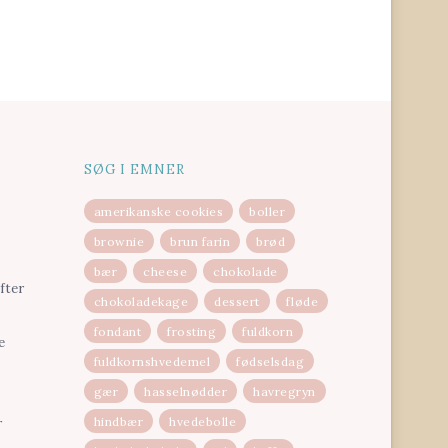
SØG I EMNER
amerikanske cookies
boller
brownie
brun farin
brød
bær
cheese
chokolade
fter
chokoladekage
dessert
fløde
fondant
frosting
fuldkorn
e
fuldkornshvedemel
fødselsdag
gær
hasselnødder
havregryn
hindbær
hvedebolle
r