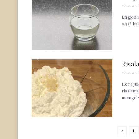
Skrevet af
En god i
også kal
Risa
Skrevet af
Her i ju
risalama
mængde.
1