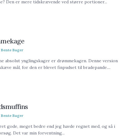
e? Den er mere tidskrævende ved større portioner...
mekage
Bente Bager
ine absolut ynglingskager er drømmekagen. Denne version
 skæve mål, for den er blevet finpudset til bradepande....
dsmuffins
Bente Bager
ret gode, meget bedre end jeg havde regnet med, og så i
orsøg. Det var min forventning...