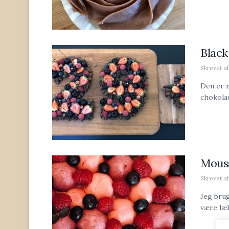
Black
Skrevet af
Den er 
chokolad
Mous
Skrevet af
Jeg brug
være lækr