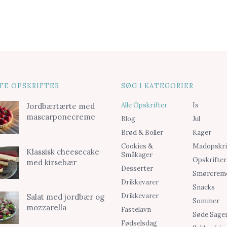
TE OPSKRIFTER
SØG I KATEGORIER
Alle Opskrifter
Is
Jordbærtærte med
mascarponecreme
Blog
Jul
Brød & Boller
Kager
Cookies &
Madopskri
Klassisk cheesecake
Småkager
Opskrifter
med kirsebær
Desserter
Smørcrem
Drikkevarer
Snacks
Drikkevarer
Salat med jordbær og
Sommer
mozzarella
Fastelavn
Søde Sage
Fødselsdag