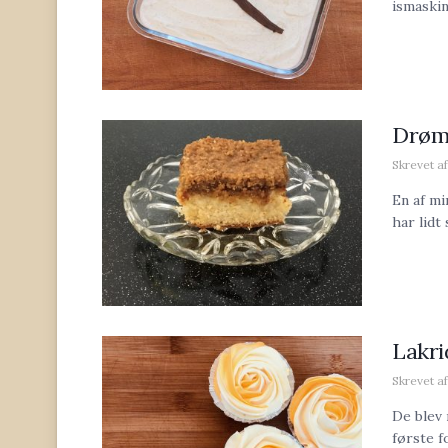
ismaskin
Drøm
Skrevet af
En af m
har lidt
Lakri
Skrevet af
De blev 
første f