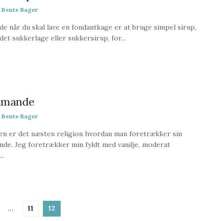
Bente Bager
de når du skal lave en fondantkage er at bruge simpel sirup,
det sukkerlage eller sukkersirup, for...
lamande
Bente Bager
len er det næsten religion hvordan man foretrækker sin
nde. Jeg foretrækker min fyldt med vanilje, moderat
..
…
11
12