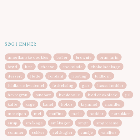
SØG I EMNER
amerikanske cookies
boller
brownie
brun farin
brød
bær
cheese
chokolade
chokoladekage
dessert
fløde
fondant
frosting
fuldkorn
fuldkornshvedemel
fødselsdag
gær
hasselnødder
havregryn
hindbær
hvedebolle
hvid chokolade
jul
kaffe
kage
kanel
kokos
krymmel
mandler
marcipan
mel
muffins
mælk
nødder
rørsukker
sirup
småkage
småkager
smør
smørcreme
sommer
sukker
sølvkugler
vanilje
vaniljeis