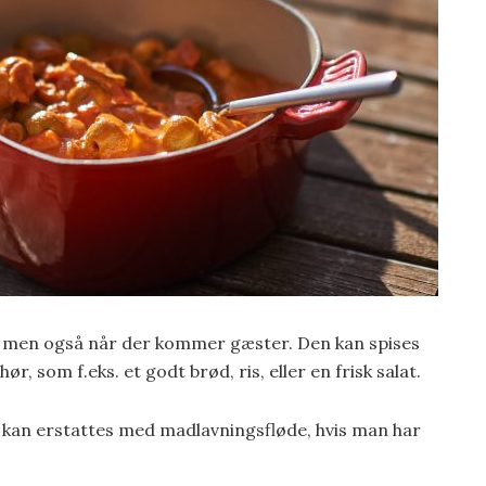
g, men også når der kommer gæster. Den kan spises
r, som f.eks. et godt brød, ris, eller en frisk salat.
t kan erstattes med madlavningsfløde, hvis man har