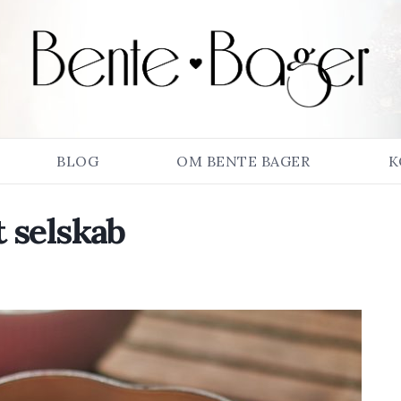
BLOG
OM BENTE BAGER
K
 selskab