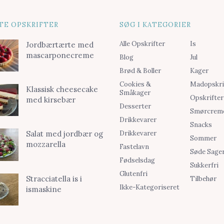
TE OPSKRIFTER
SØG I KATEGORIER
Alle Opskrifter
Is
Jordbærtærte med
mascarponecreme
Blog
Jul
Brød & Boller
Kager
Cookies &
Madopskri
Klassisk cheesecake
Småkager
Opskrifter
med kirsebær
Desserter
Smørcrem
Drikkevarer
Snacks
Drikkevarer
Salat med jordbær og
Sommer
mozzarella
Fastelavn
Søde Sage
Fødselsdag
Sukkerfri
Glutenfri
Stracciatella is i
Tilbehør
Ikke-Kategoriseret
ismaskine