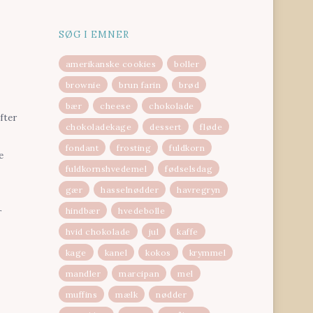
SØG I EMNER
amerikanske cookies
boller
brownie
brun farin
brød
bær
cheese
chokolade
fter
chokoladekage
dessert
fløde
fondant
frosting
fuldkorn
e
fuldkornshvedemel
fødselsdag
gær
hasselnødder
havregryn
hindbær
hvedebolle
r
hvid chokolade
jul
kaffe
kage
kanel
kokos
krymmel
mandler
marcipan
mel
muffins
mælk
nødder