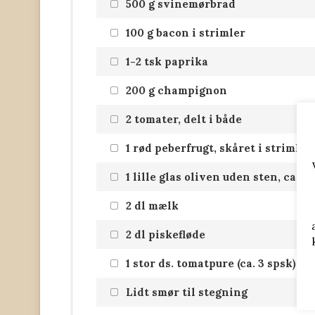
500 g svinemørbrad
100 g bacon i strimler
1-2 tsk paprika
200 g champignon
2 tomater, delt i både
1 rød peberfrugt, skåret i strimler
1 lille glas oliven uden sten, ca 1
2 dl mælk
2 dl piskefløde
1 stor ds. tomatpure (ca. 3 spsk)
Lidt smør til stegning