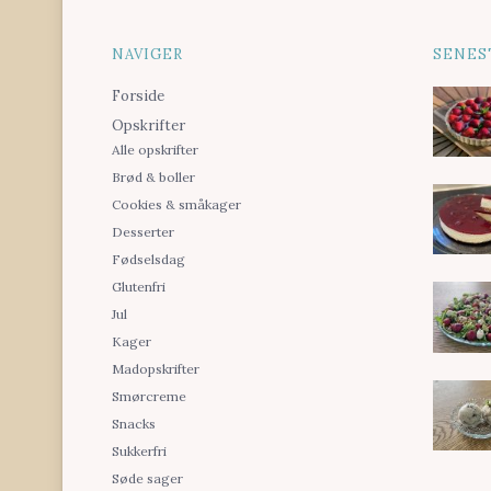
NAVIGER
SENES
Forside
Opskrifter
Alle opskrifter
Brød & boller
Cookies & småkager
Desserter
Fødselsdag
Glutenfri
Jul
Kager
Madopskrifter
Smørcreme
Snacks
Sukkerfri
Søde sager