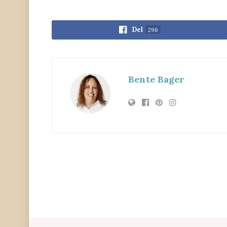
Del
296
Bente Bager