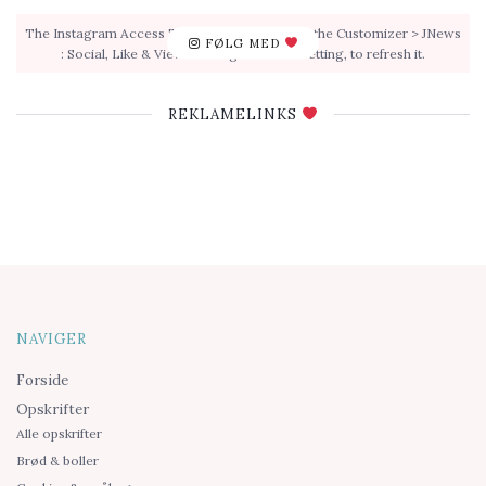
The Instagram Access Token is expired, Go to the Customizer > JNews
FØLG MED
: Social, Like & View > Instagram Feed Setting, to refresh it.
REKLAMELINKS
NAVIGER
Forside
Opskrifter
Alle opskrifter
Brød & boller