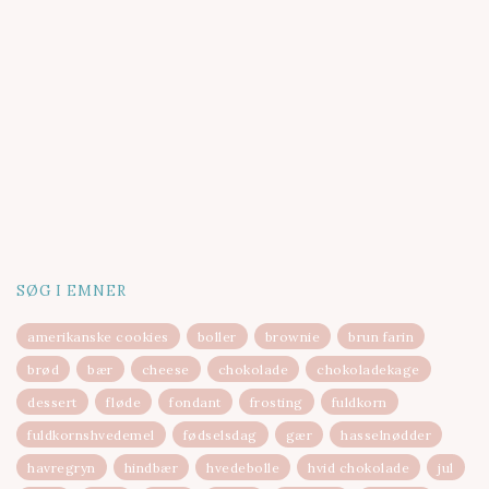
SØG I EMNER
amerikanske cookies
boller
brownie
brun farin
brød
bær
cheese
chokolade
chokoladekage
dessert
fløde
fondant
frosting
fuldkorn
fuldkornshvedemel
fødselsdag
gær
hasselnødder
havregryn
hindbær
hvedebolle
hvid chokolade
jul