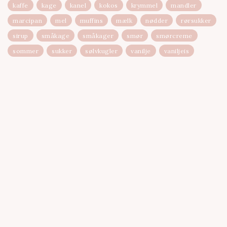
kaffe
kage
kanel
kokos
krymmel
mandler
marcipan
mel
muffins
mælk
nødder
rørsukker
sirup
småkage
småkager
smør
smørcreme
sommer
sukker
sølvkugler
vanilje
vaniljeis