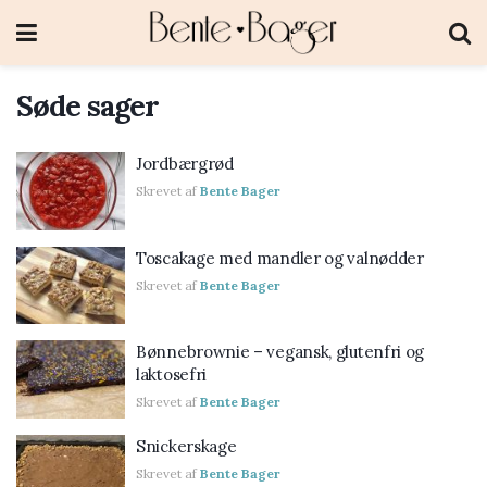
Søde sager
Jordbærgrød
Skrevet af
Bente Bager
Toscakage med mandler og valnødder
Skrevet af
Bente Bager
Bønnebrownie – vegansk, glutenfri og
laktosefri
Skrevet af
Bente Bager
Snickerskage
Skrevet af
Bente Bager