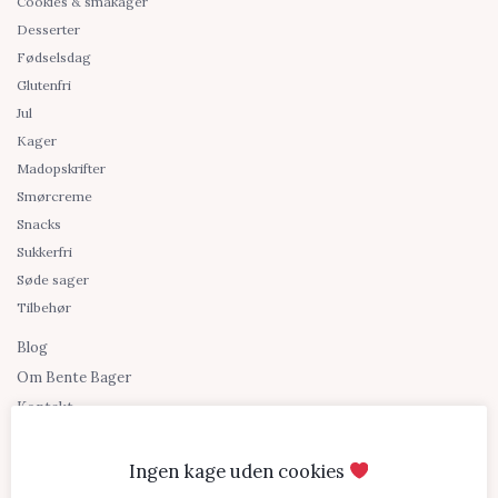
Cookies & småkager
Desserter
Fødselsdag
Glutenfri
Jul
Kager
Madopskrifter
Smørcreme
Snacks
Sukkerfri
Søde sager
Tilbehør
Blog
Om Bente Bager
Kontakt
Shopping links
Ingen kage uden cookies