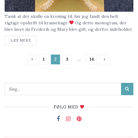
Tænk at der skulle en kroning til, før jeg fandt den helt
rigtige opskrift til kransekage
Og dette monogram, der
blev lavet da Frederik og Mary blev gift, og derfor indeholder
både F...
LÆS MERE
1
2
3
…
14
FØLG MED