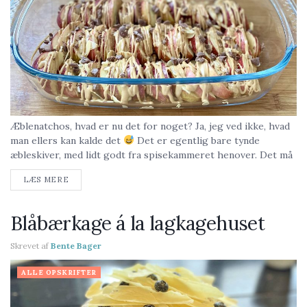
Æblenatchos, hvad er nu det for noget? Ja, jeg ved ikke, hvad
man ellers kan kalde det
Det er egentlig bare tynde
æbleskiver, med lidt godt fra spisekammeret henover. Det må
gerne være...
LÆS MERE
Blåbærkage á la lagkagehuset
Skrevet af
Bente Bager
ALLE OPSKRIFTER