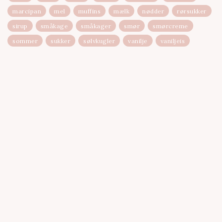
marcipan
mel
muffins
mælk
nødder
rørsukker
sirup
småkage
småkager
smør
smørcreme
sommer
sukker
sølvkugler
vanilje
vaniljeis