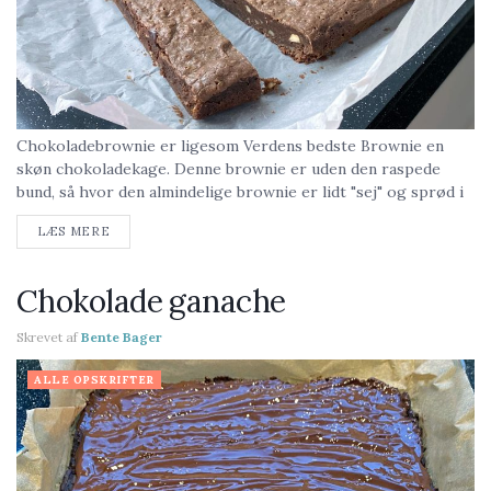
Chokoladebrownie er ligesom Verdens bedste Brownie en
skøn chokoladekage. Denne brownie er uden den raspede
bund, så hvor den almindelige brownie er lidt "sej" og sprød i
top og bund, er denne mere ensartet...
LÆS MERE
Chokolade ganache
Skrevet af
Bente Bager
ALLE OPSKRIFTER