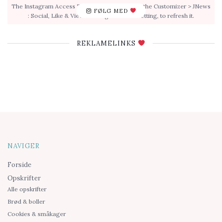
The Instagram Access Token is expired, Go to the Customizer > JNews
FØLG MED
: Social, Like & View > Instagram Feed Setting, to refresh it.
REKLAMELINKS
NAVIGER
Forside
Opskrifter
Alle opskrifter
Brød & boller
Cookies & småkager