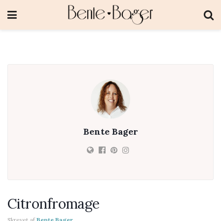
Bente Bager
Citronfromage
Skrevet af
Bente Bager