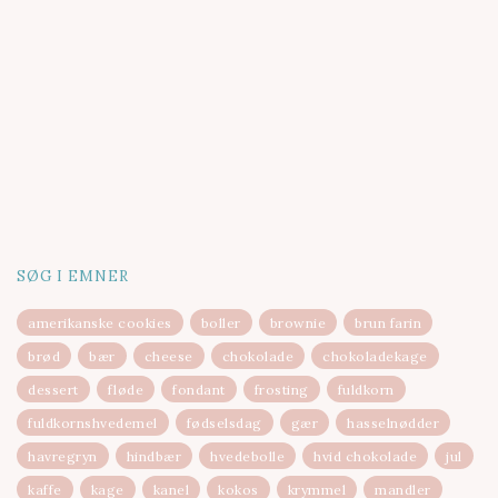
SØG I EMNER
amerikanske cookies
boller
brownie
brun farin
brød
bær
cheese
chokolade
chokoladekage
dessert
fløde
fondant
frosting
fuldkorn
fuldkornshvedemel
fødselsdag
gær
hasselnødder
havregryn
hindbær
hvedebolle
hvid chokolade
jul
kaffe
kage
kanel
kokos
krymmel
mandler