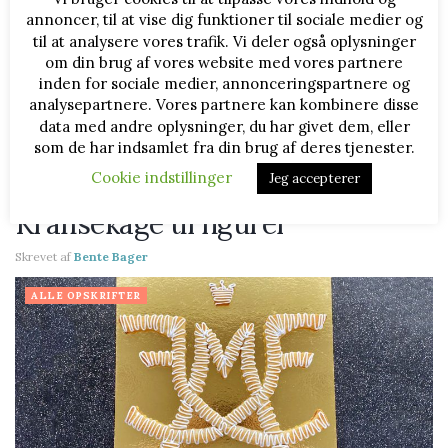
annoncer, til at vise dig funktioner til sociale medier og
til at analysere vores trafik. Vi deler også oplysninger
om din brug af vores website med vores partnere
At lave en vandbakkelse til bradepande er rigtig nemt, når man
inden for sociale medier, annonceringspartnere og
lige ved hvordan. Denne opskrift er til dig, der vil lave en hel
analysepartnere. Vores partnere kan kombinere disse
bradepande til f.eks. en fødselsdag. Dejen er blød og lækker,...
data med andre oplysninger, du har givet dem, eller
som de har indsamlet fra din brug af deres tjenester.
LÆS MERE
Cookie indstillinger
Jeg accepterer
Kransekage til figurer
Skrevet af
Bente Bager
ALLE OPSKRIFTER