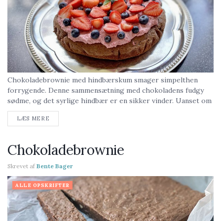
Chokoladebrownie med hindbærskum smager simpelthen
forrygende. Denne sammensætning med chokoladens fudgy
sødme, og det syrlige hindbær er en sikker vinder. Uanset om
det er til gæster, dine kolleger eller andet. (Kolleger bliver i
LÆS MERE
øvrigt...
Chokoladebrownie
Skrevet af
Bente Bager
ALLE OPSKRIFTER