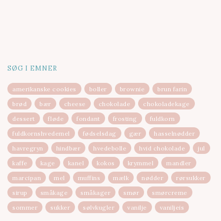
SØG I EMNER
amerikanske cookies
boller
brownie
brun farin
brød
bær
cheese
chokolade
chokoladekage
dessert
fløde
fondant
frosting
fuldkorn
fuldkornshvedemel
fødselsdag
gær
hasselnødder
havregryn
hindbær
hvedebolle
hvid chokolade
jul
kaffe
kage
kanel
kokos
krymmel
mandler
marcipan
mel
muffins
mælk
nødder
rørsukker
sirup
småkage
småkager
smør
smørcreme
sommer
sukker
sølvkugler
vanilje
vaniljeis