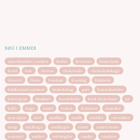
SØG I EMNER
amerikanske cookies
boller
brownie
brun farin
brød
bær
cheese
chokolade
chokoladekage
dessert
fløde
fondant
frosting
fuldkorn
fuldkornshvedemel
fødselsdag
gær
hasselnødder
havregryn
hindbær
hvedebolle
hvid chokolade
jul
kaffe
kage
kanel
kokos
krymmel
mandler
marcipan
mel
muffins
mælk
nødder
rørsukker
sirup
småkage
småkager
smør
smørcreme
sommer
sukker
sølvkugler
vanilje
vaniljeis