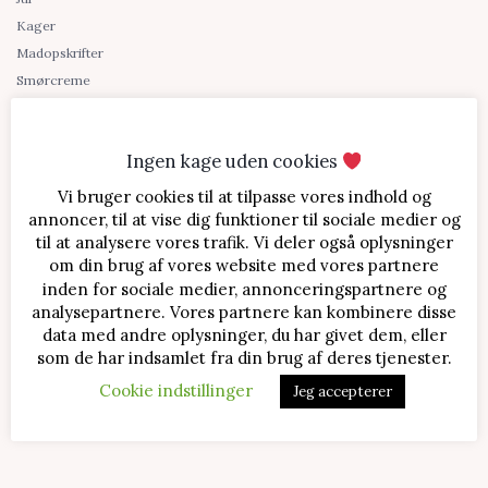
Kager
Madopskrifter
Smørcreme
Snacks
Sukkerfri
Ingen kage uden cookies
Søde sager
Tilbehør
Vi bruger cookies til at tilpasse vores indhold og
annoncer, til at vise dig funktioner til sociale medier og
Blog
til at analysere vores trafik. Vi deler også oplysninger
Om Bente Bager
om din brug af vores website med vores partnere
Kontakt
inden for sociale medier, annonceringspartnere og
analysepartnere. Vores partnere kan kombinere disse
Shopping links
data med andre oplysninger, du har givet dem, eller
som de har indsamlet fra din brug af deres tjenester.
Cookie indstillinger
Jeg accepterer