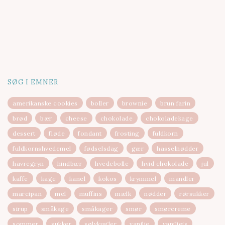
SØG I EMNER
amerikanske cookies
boller
brownie
brun farin
brød
bær
cheese
chokolade
chokoladekage
dessert
fløde
fondant
frosting
fuldkorn
fuldkornshvedemel
fødselsdag
gær
hasselnødder
havregryn
hindbær
hvedebolle
hvid chokolade
jul
kaffe
kage
kanel
kokos
krymmel
mandler
marcipan
mel
muffins
mælk
nødder
rørsukker
sirup
småkage
småkager
smør
smørcreme
sommer
sukker
sølvkugler
vanilje
vaniljeis