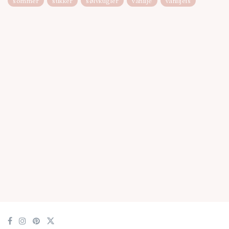
sommer
sukker
sølvkugler
vanilje
vaniljeis