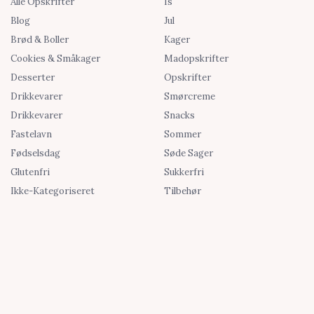
Alle Opskrifter
Is
Blog
Jul
Brød & Boller
Kager
Cookies & Småkager
Madopskrifter
Desserter
Opskrifter
Drikkevarer
Smørcreme
Drikkevarer
Snacks
Fastelavn
Sommer
Fødselsdag
Søde Sager
Glutenfri
Sukkerfri
Ikke-Kategoriseret
Tilbehør