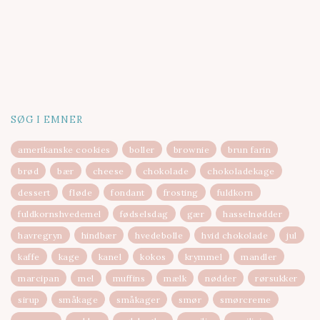
SØG I EMNER
amerikanske cookies
boller
brownie
brun farin
brød
bær
cheese
chokolade
chokoladekage
dessert
fløde
fondant
frosting
fuldkorn
fuldkornshvedemel
fødselsdag
gær
hasselnødder
havregryn
hindbær
hvedebolle
hvid chokolade
jul
kaffe
kage
kanel
kokos
krymmel
mandler
marcipan
mel
muffins
mælk
nødder
rørsukker
sirup
småkage
småkager
smør
smørcreme