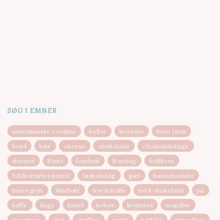
SØG I EMNER
amerikanske cookies
boller
brownie
brun farin
brød
bær
cheese
chokolade
chokoladekage
dessert
fløde
fondant
frosting
fuldkorn
fuldkornshvedemel
fødselsdag
gær
hasselnødder
havregryn
hindbær
hvedebolle
hvid chokolade
jul
kaffe
kage
kanel
kokos
krymmel
mandler
marcipan
mel
muffins
mælk
nødder
rørsukker