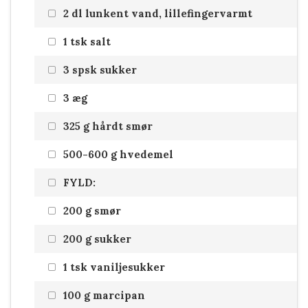
2 dl lunkent vand, lillefingervarmt
1 tsk salt
3 spsk sukker
3 æg
325 g hårdt smør
500-600 g hvedemel
FYLD:
200 g smør
200 g sukker
1 tsk vaniljesukker
100 g marcipan