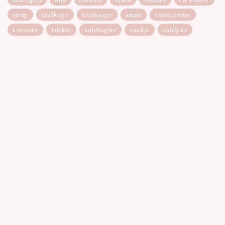
sirup
småkage
småkager
smør
smørcreme
sommer
sukker
sølvkugler
vanilje
vaniljeis