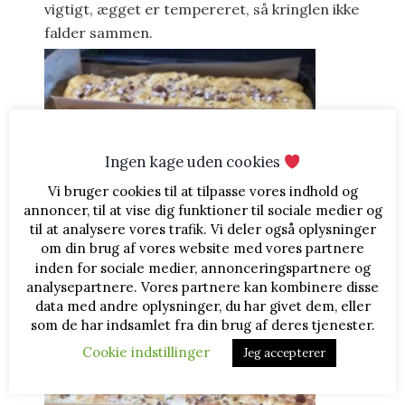
vigtigt, ægget er tempereret, så kringlen ikke
falder sammen.
Ingen kage uden cookies
Vi bruger cookies til at tilpasse vores indhold og
annoncer, til at vise dig funktioner til sociale medier og
til at analysere vores trafik. Vi deler også oplysninger
om din brug af vores website med vores partnere
inden for sociale medier, annonceringspartnere og
Drys med perlesukker og hakkede mandler og sæt
analysepartnere. Vores partnere kan kombinere disse
i forvarmet ovn på 225°, skru derefter ned på
data med andre oplysninger, du har givet dem, eller
som de har indsamlet fra din brug af deres tjenester.
220° og bag 16-20 min.
Cookie indstillinger
Jeg accepterer