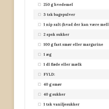
250 g hvedemel
3 tsk bagepulver
1 nip salt (hvad der kan være mell
2 spsk sukker
100 g fast smør eller margarine
1 æg
1 dl fløde eller mælk
FYLD:
40 g smør
40 g sukker
1 tsk vaniljesukker