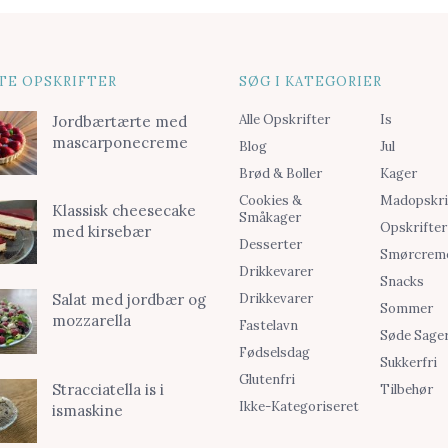
TE OPSKRIFTER
SØG I KATEGORIER
Alle Opskrifter
Is
Jordbærtærte med
mascarponecreme
Blog
Jul
Brød & Boller
Kager
Cookies &
Madopskri
Klassisk cheesecake
Småkager
Opskrifter
med kirsebær
Desserter
Smørcrem
Drikkevarer
Snacks
Drikkevarer
Salat med jordbær og
Sommer
mozzarella
Fastelavn
Søde Sage
Fødselsdag
Sukkerfri
Glutenfri
Stracciatella is i
Tilbehør
Ikke-Kategoriseret
ismaskine