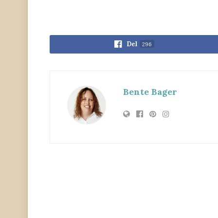
Del
296
Bente Bager