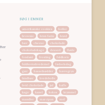
SØG I EMNER
amerikanske cookies
boller
brownie
brun farin
brød
bær
cheese
chokolade
fter
chokoladekage
dessert
fløde
fondant
frosting
fuldkorn
e
fuldkornshvedemel
fødselsdag
gær
hasselnødder
havregryn
hindbær
hvedebolle
r
hvid chokolade
jul
kaffe
kage
kanel
kokos
krymmel
mandler
marcipan
mel