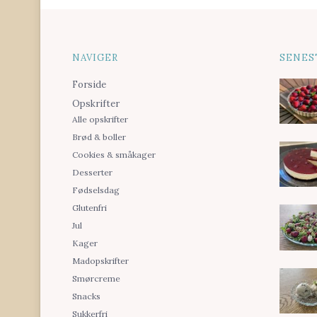
NAVIGER
SENES
Forside
Opskrifter
Alle opskrifter
Brød & boller
Cookies & småkager
Desserter
Fødselsdag
Glutenfri
Jul
Kager
Madopskrifter
Smørcreme
Snacks
Sukkerfri