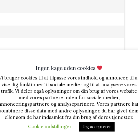
es)
Ingen kage uden cookies
Vi bruger cookies til at tilpasse vores indhold og annoncer, til a
vise dig funktioner til sociale medier og til at analysere vores
trafik. Vi deler også oplysninger om din brug af vores website
med vores partnere inden for sociale medier,
annonceringspartnere og analysepartnere. Vores partnere ka
kombinere disse data med andre oplysninger, du har givet dem
eller som de har indsamlet fra din brug af deres tjenester.
et i mindre tern. Smørret smuldres i, så det føles lidt
Cookie indstillinger
Jeg accepterer