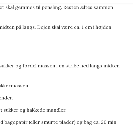
et skal gemmes til pensling. Resten æltes sammen
i midten på langs. Dejen skal være ca. 1 cm i højden
sukker og fordel massen i en stribe ned langs midten
sukkermassen.
ender.
t sukker og hakkede mandler.
 bagepapir (eller smurte plader) og bag ca. 20 min.