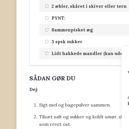
2 æbler, skåret i skiver eller tern
PYNT:
Sammenpisket æg
3 spsk sukker
Lidt hakkede mandler (kan udelad
SÅDAN GØR DU
Dej:
Sigt mel og bagepulver sammen.
Tilsæt salt og sukker og koldt smør, skår
som revet ost.