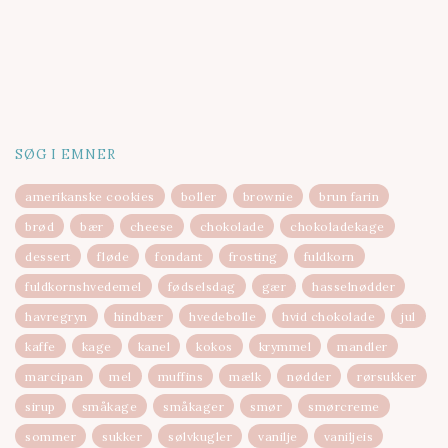
SØG I EMNER
amerikanske cookies
boller
brownie
brun farin
brød
bær
cheese
chokolade
chokoladekage
dessert
fløde
fondant
frosting
fuldkorn
fuldkornshvedemel
fødselsdag
gær
hasselnødder
havregryn
hindbær
hvedebolle
hvid chokolade
jul
kaffe
kage
kanel
kokos
krymmel
mandler
marcipan
mel
muffins
mælk
nødder
rørsukker
sirup
småkage
småkager
smør
smørcreme
sommer
sukker
sølvkugler
vanilje
vaniljeis