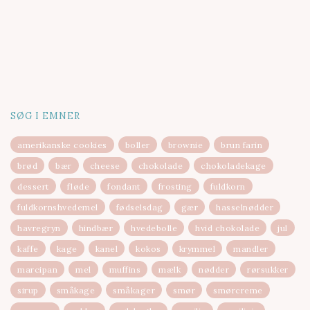
SØG I EMNER
amerikanske cookies
boller
brownie
brun farin
brød
bær
cheese
chokolade
chokoladekage
dessert
fløde
fondant
frosting
fuldkorn
fuldkornshvedemel
fødselsdag
gær
hasselnødder
havregryn
hindbær
hvedebolle
hvid chokolade
jul
kaffe
kage
kanel
kokos
krymmel
mandler
marcipan
mel
muffins
mælk
nødder
rørsukker
sirup
småkage
småkager
smør
smørcreme