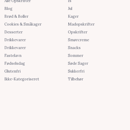
Alle Opskrifter
Is
Blog
Jul
Brød & Boller
Kager
Cookies & Småkager
Madopskrifter
Desserter
Opskrifter
Drikkevarer
Smørcreme
Drikkevarer
Snacks
Fastelavn
Sommer
Fødselsdag
Søde Sager
Glutenfri
Sukkerfri
Ikke-Kategoriseret
Tilbehør