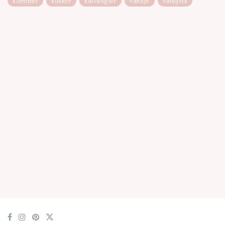
sommer
sukker
sølvkugler
vanilje
vaniljeis