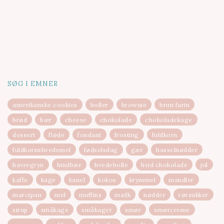
SØG I EMNER
amerikanske cookies
boller
brownie
brun farin
brød
bær
cheese
chokolade
chokoladekage
dessert
fløde
fondant
frosting
fuldkorn
fuldkornshvedemel
fødselsdag
gær
hasselnødder
havregryn
hindbær
hvedebolle
hvid chokolade
jul
kaffe
kage
kanel
kokos
krymmel
mandler
marcipan
mel
muffins
mælk
nødder
rørsukker
sirup
småkage
småkager
smør
smørcreme