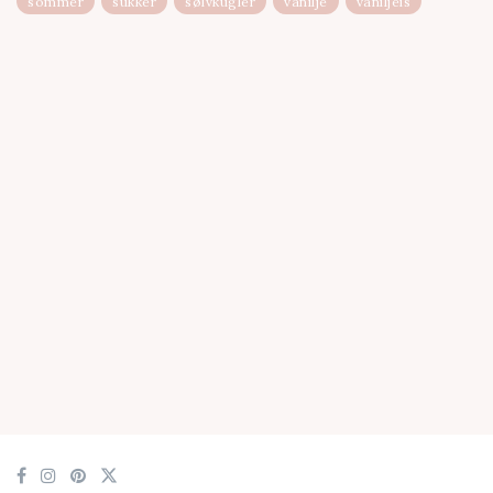
sommer
sukker
sølvkugler
vanilje
vaniljeis