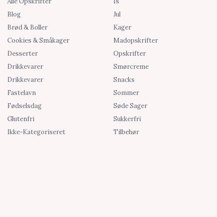
Alle Opskrifter
Is
Blog
Jul
Brød & Boller
Kager
Cookies & Småkager
Madopskrifter
Desserter
Opskrifter
Drikkevarer
Smørcreme
Drikkevarer
Snacks
Fastelavn
Sommer
Fødselsdag
Søde Sager
Glutenfri
Sukkerfri
Ikke-Kategoriseret
Tilbehør