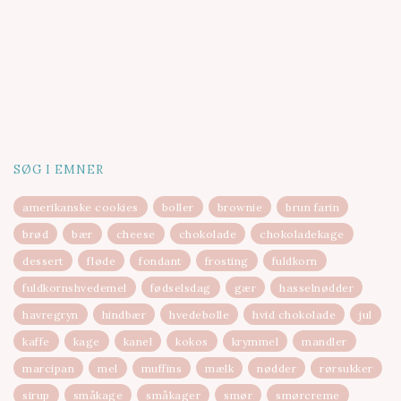
SØG I EMNER
amerikanske cookies
boller
brownie
brun farin
brød
bær
cheese
chokolade
chokoladekage
dessert
fløde
fondant
frosting
fuldkorn
fuldkornshvedemel
fødselsdag
gær
hasselnødder
havregryn
hindbær
hvedebolle
hvid chokolade
jul
kaffe
kage
kanel
kokos
krymmel
mandler
marcipan
mel
muffins
mælk
nødder
rørsukker
sirup
småkage
småkager
smør
smørcreme