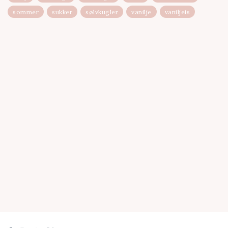
sommer
sukker
sølvkugler
vanilje
vaniljeis