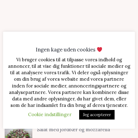
Ingen kage uden cookies
Vi bruger cookies til at tilpasse vores indhold og
SENESTE OPSKRIFTER
annoncer, til at vise dig funktioner til sociale medier og
til at analysere vores trafik. Vi deler også oplysninger
Jordbærtærte med mascarponecreme
om din brug af vores website med vores partnere
inden for sociale medier, annonceringspartnere og
analysepartnere. Vores partnere kan kombinere disse
data med andre oplysninger, du har givet dem, eller
Klassisk cheesecake med kirsebær
som de har indsamlet fra din brug af deres tjenester.
Cookie indstillinger
Jeg accepterer
Salat med jordbær og mozzarella