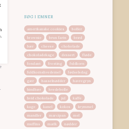
t
SØG I EMNER
n
amerikanske cookies
boller
,
brownie
brun farin
brød
bær
cheese
chokolade
fter
chokoladekage
dessert
fløde
fondant
frosting
fuldkorn
e
fuldkornshvedemel
fødselsdag
gær
hasselnødder
havregryn
hindbær
hvedebolle
r
hvid chokolade
jul
kaffe
kage
kanel
kokos
krymmel
mandler
marcipan
mel
muffins
mælk
nødder