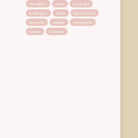
rørsukker
sirup
småkage
småkager
smør
smørcreme
sommer
sukker
sølvkugler
vanilje
vaniljeis