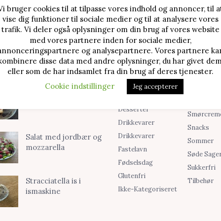
Vi bruger cookies til at tilpasse vores indhold og annoncer, til a
vise dig funktioner til sociale medier og til at analysere vores
TE OPSKRIFTER
SØG I KATEGORIER
trafik. Vi deler også oplysninger om din brug af vores website
med vores partnere inden for sociale medier,
Alle Opskrifter
Is
Jordbærtærte med
annonceringspartnere og analysepartnere. Vores partnere ka
mascarponecreme
kombinere disse data med andre oplysninger, du har givet dem
Blog
Jul
eller som de har indsamlet fra din brug af deres tjenester.
Brød & Boller
Kager
Cookie indstillinger
Jeg accepterer
Cookies &
Madopskri
Klassisk cheesecake
Småkager
Opskrifter
med kirsebær
Desserter
Smørcrem
Drikkevarer
Snacks
Drikkevarer
Salat med jordbær og
Sommer
mozzarella
Fastelavn
Søde Sage
Fødselsdag
Sukkerfri
Glutenfri
Stracciatella is i
Tilbehør
Ikke-Kategoriseret
ismaskine