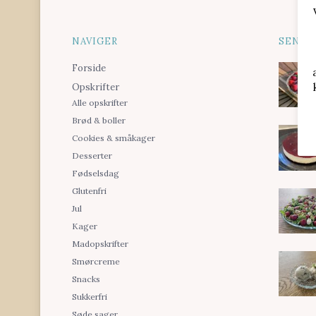
NAVIGER
SENES
Forside
Opskrifter
Alle opskrifter
Brød & boller
Cookies & småkager
Desserter
Fødselsdag
Glutenfri
Jul
Kager
Madopskrifter
Smørcreme
Snacks
Sukkerfri
Søde sager