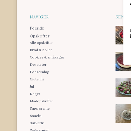
NAVIGER
SENES
Forside
Opskrifter
Alle opskrifter
Brød & boller
Cookies & småkager
Desserter
Fødselsdag
Glutenfri
Jul
Kager
Madopskrifter
Smørcreme
Snacks
Sukkerfri
Søde sager