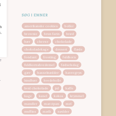
t
SØG I EMNER
n
amerikanske cookies
boller
,
brownie
brun farin
brød
bær
cheese
chokolade
fter
chokoladekage
dessert
fløde
fondant
frosting
fuldkorn
e
fuldkornshvedemel
fødselsdag
gær
hasselnødder
havregryn
hindbær
hvedebolle
r
hvid chokolade
jul
kaffe
kage
kanel
kokos
krymmel
mandler
marcipan
mel
muffins
mælk
nødder