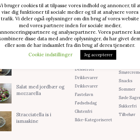
Vi bruger cookies til at tilpasse vores indhold og annoncer, til a
vise dig funktioner til sociale medier og til at analysere vores
TE OPSKRIFTER
SØG I KATEGORIER
trafik. Vi deler også oplysninger om din brug af vores website
med vores partnere inden for sociale medier,
Alle Opskrifter
Is
Jordbærtærte med
annonceringspartnere og analysepartnere. Vores partnere ka
mascarponecreme
kombinere disse data med andre oplysninger, du har givet dem
Blog
Jul
eller som de har indsamlet fra din brug af deres tjenester.
Brød & Boller
Kager
Cookie indstillinger
Jeg accepterer
Cookies &
Madopskri
Klassisk cheesecake
Småkager
Opskrifter
med kirsebær
Desserter
Smørcrem
Drikkevarer
Snacks
Drikkevarer
Salat med jordbær og
Sommer
mozzarella
Fastelavn
Søde Sage
Fødselsdag
Sukkerfri
Glutenfri
Stracciatella is i
Tilbehør
Ikke-Kategoriseret
ismaskine