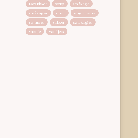
rørsukker
sirup
småkage
småkager
smør
smørcreme
sommer
sukker
sølvkugler
vanilje
vaniljeis