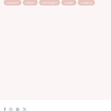
sommer
sukker
sølvkugler
vanilje
vaniljeis