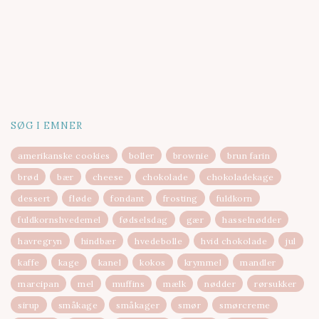
SØG I EMNER
amerikanske cookies
boller
brownie
brun farin
brød
bær
cheese
chokolade
chokoladekage
dessert
fløde
fondant
frosting
fuldkorn
fuldkornshvedemel
fødselsdag
gær
hasselnødder
havregryn
hindbær
hvedebolle
hvid chokolade
jul
kaffe
kage
kanel
kokos
krymmel
mandler
marcipan
mel
muffins
mælk
nødder
rørsukker
sirup
småkage
småkager
smør
smørcreme