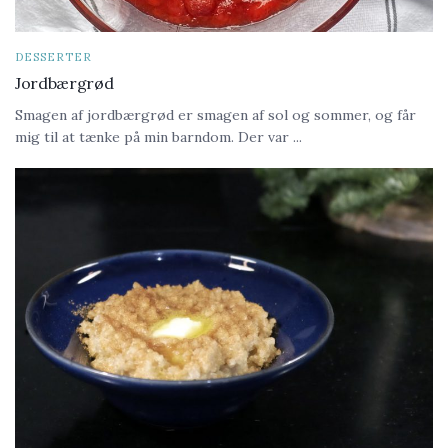
DESSERTER
Jordbærgrød
Smagen af jordbærgrød er smagen af sol og sommer, og får
mig til at tænke på min barndom. Der var ...