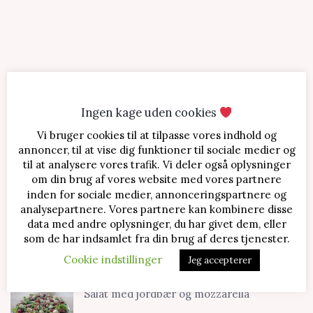
Ingen kage uden cookies
Vi bruger cookies til at tilpasse vores indhold og
SENESTE OPSKRIFTER
annoncer, til at vise dig funktioner til sociale medier og
til at analysere vores trafik. Vi deler også oplysninger
Jordbærtærte med mascarponecreme
om din brug af vores website med vores partnere
inden for sociale medier, annonceringspartnere og
analysepartnere. Vores partnere kan kombinere disse
data med andre oplysninger, du har givet dem, eller
Klassisk cheesecake med kirsebær
som de har indsamlet fra din brug af deres tjenester.
Cookie indstillinger
Jeg accepterer
Salat med jordbær og mozzarella