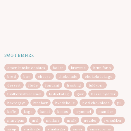
SØG I EMNER
amerikanske cookies
boller
brownie
brun farin
brød
bær
cheese
chokolade
chokoladekage
dessert
fløde
fondant
frosting
fuldkorn
fuldkornshvedemel
fødselsdag
gær
hasselnødder
havregryn
hindbær
hvedebolle
hvid chokolade
jul
kaffe
kage
kanel
kokos
krymmel
mandler
marcipan
mel
muffins
mælk
nødder
rørsukker
sirup
småkage
småkager
smør
smørcreme