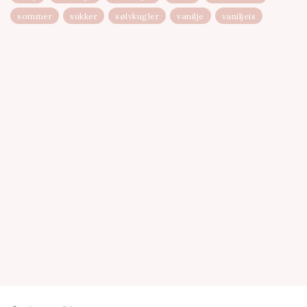
sommer
sukker
sølvkugler
vanilje
vaniljeis