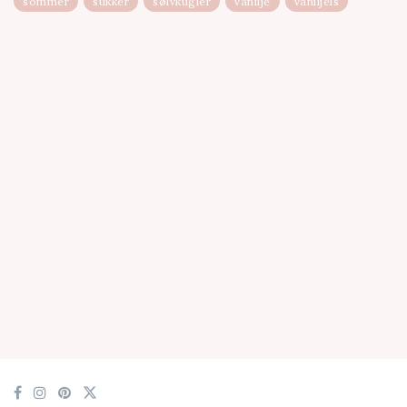
sommer
sukker
sølvkugler
vanilje
vaniljeis