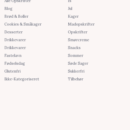
Alle Opskrifter
Is
Blog
Jul
Brød & Boller
Kager
Cookies & Småkager
Madopskrifter
Desserter
Opskrifter
Drikkevarer
Smørcreme
Drikkevarer
Snacks
Fastelavn
Sommer
Fødselsdag
Søde Sager
Glutenfri
Sukkerfri
Ikke-Kategoriseret
Tilbehør