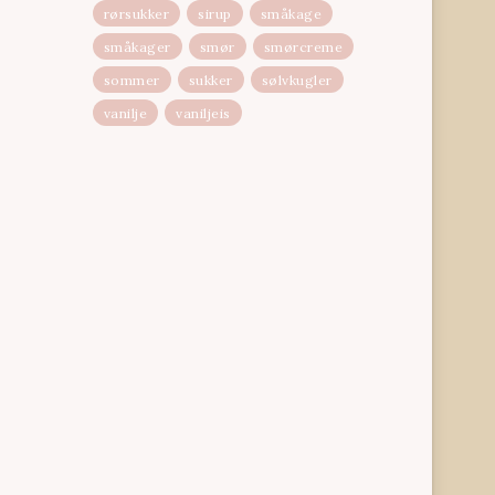
rørsukker
sirup
småkage
småkager
smør
smørcreme
sommer
sukker
sølvkugler
vanilje
vaniljeis