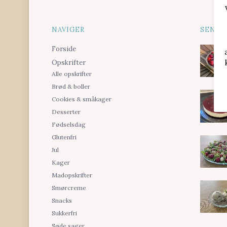
NAVIGER
SENES
Forside
Opskrifter
Alle opskrifter
Brød & boller
Cookies & småkager
Desserter
Fødselsdag
Glutenfri
Jul
Kager
Madopskrifter
Smørcreme
Snacks
Sukkerfri
Søde sager