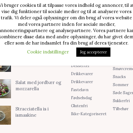
Vi bruger cookies til at tilpasse vores indhold og annoncer, til a
vise dig funktioner til sociale medier og til at analysere vores
TE OPSKRIFTER
SØG I KATEGORIER
trafik. Vi deler også oplysninger om din brug af vores website
med vores partnere inden for sociale medier,
Alle Opskrifter
Is
Jordbærtærte med
annonceringspartnere og analysepartnere. Vores partnere ka
mascarponecreme
kombinere disse data med andre oplysninger, du har givet dem
Blog
Jul
eller som de har indsamlet fra din brug af deres tjenester.
Brød & Boller
Kager
Cookie indstillinger
Jeg accepterer
Cookies &
Madopskri
Klassisk cheesecake
Småkager
Opskrifter
med kirsebær
Desserter
Smørcrem
Drikkevarer
Snacks
Drikkevarer
Salat med jordbær og
Sommer
mozzarella
Fastelavn
Søde Sage
Fødselsdag
Sukkerfri
Glutenfri
Stracciatella is i
Tilbehør
Ikke-Kategoriseret
ismaskine