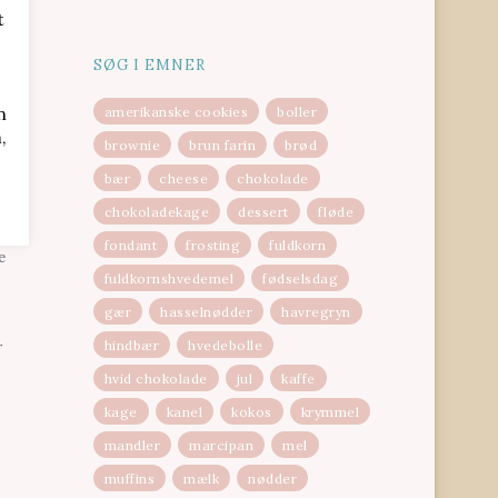
t
SØG I EMNER
n
amerikanske cookies
boller
,
brownie
brun farin
brød
bær
cheese
chokolade
fter
chokoladekage
dessert
fløde
fondant
frosting
fuldkorn
e
fuldkornshvedemel
fødselsdag
gær
hasselnødder
havregryn
hindbær
hvedebolle
r
hvid chokolade
jul
kaffe
kage
kanel
kokos
krymmel
mandler
marcipan
mel
muffins
mælk
nødder