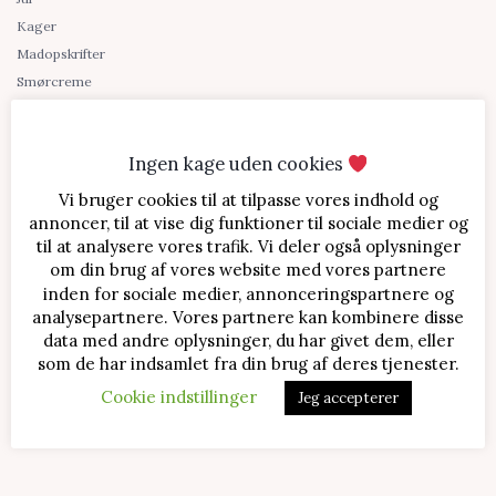
Kager
Madopskrifter
Smørcreme
Snacks
Sukkerfri
Ingen kage uden cookies
Søde sager
Tilbehør
Vi bruger cookies til at tilpasse vores indhold og
annoncer, til at vise dig funktioner til sociale medier og
Blog
til at analysere vores trafik. Vi deler også oplysninger
Om Bente Bager
om din brug af vores website med vores partnere
Kontakt
inden for sociale medier, annonceringspartnere og
analysepartnere. Vores partnere kan kombinere disse
Shopping links
data med andre oplysninger, du har givet dem, eller
som de har indsamlet fra din brug af deres tjenester.
Cookie indstillinger
Jeg accepterer