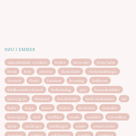
SØG I EMNER
amerikanske cookies
boller
brownie
brun farin
brød
bær
cheese
chokolade
chokoladekage
dessert
fløde
fondant
frosting
fuldkorn
fuldkornshvedemel
fødselsdag
gær
hasselnødder
havregryn
hindbær
hvedebolle
hvid chokolade
jul
kaffe
kage
kanel
kokos
krymmel
mandler
marcipan
mel
muffins
mælk
nødder
rørsukker
sirup
småkage
småkager
smør
smørcreme
sommer
sukker
sølvkugler
vanilje
vaniljeis