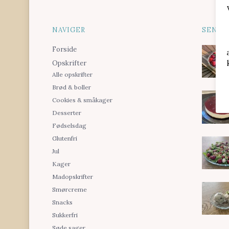
NAVIGER
SENES
Forside
Opskrifter
Alle opskrifter
Brød & boller
Cookies & småkager
Desserter
Fødselsdag
Glutenfri
Jul
Kager
Madopskrifter
Smørcreme
Snacks
Sukkerfri
Søde sager