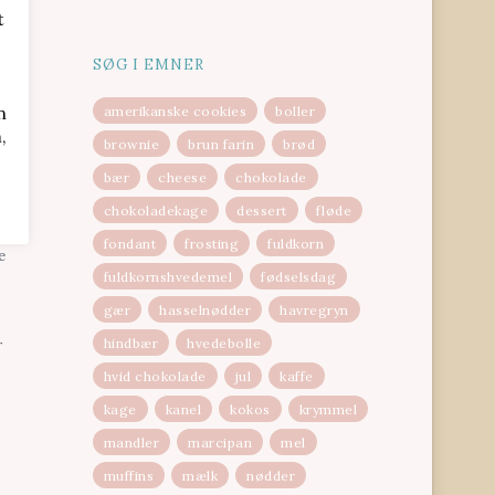
t
SØG I EMNER
n
amerikanske cookies
boller
,
brownie
brun farin
brød
bær
cheese
chokolade
fter
chokoladekage
dessert
fløde
fondant
frosting
fuldkorn
e
fuldkornshvedemel
fødselsdag
gær
hasselnødder
havregryn
hindbær
hvedebolle
r
hvid chokolade
jul
kaffe
kage
kanel
kokos
krymmel
mandler
marcipan
mel
muffins
mælk
nødder