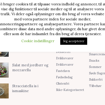
Vi bruger cookies til at tilpasse vores indhold og annoncer, til a
vise dig funktioner til sociale medier og til at analysere vores
TE OPSKRIFTER
SØG I KATEGORIER
trafik. Vi deler også oplysninger om din brug af vores website
med vores partnere inden for sociale medier,
Alle Opskrifter
Is
Jordbærtærte med
annonceringspartnere og analysepartnere. Vores partnere ka
mascarponecreme
kombinere disse data med andre oplysninger, du har givet dem
Blog
Jul
eller som de har indsamlet fra din brug af deres tjenester.
Brød & Boller
Kager
Cookie indstillinger
Jeg accepterer
Cookies &
Madopskri
Klassisk cheesecake
Småkager
Opskrifter
med kirsebær
Desserter
Smørcrem
Drikkevarer
Snacks
Drikkevarer
Salat med jordbær og
Sommer
mozzarella
Fastelavn
Søde Sage
Fødselsdag
Sukkerfri
Glutenfri
Stracciatella is i
Tilbehør
Ikke-Kategoriseret
ismaskine