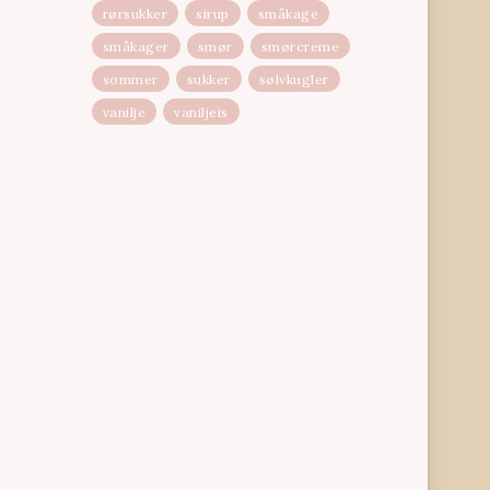
rørsukker
sirup
småkage
småkager
smør
smørcreme
sommer
sukker
sølvkugler
vanilje
vaniljeis