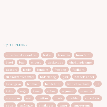
SØG I EMNER
amerikanske cookies
boller
brownie
brun farin
brød
bær
cheese
chokolade
chokoladekage
dessert
fløde
fondant
frosting
fuldkorn
fuldkornshvedemel
fødselsdag
gær
hasselnødder
havregryn
hindbær
hvedebolle
hvid chokolade
jul
kaffe
kage
kanel
kokos
krymmel
mandler
marcipan
mel
muffins
mælk
nødder
rørsukker
sirup
småkage
småkager
smør
smørcreme