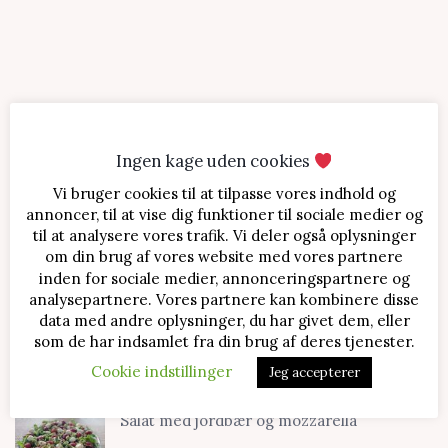
Ingen kage uden cookies
Vi bruger cookies til at tilpasse vores indhold og
SENESTE OPSKRIFTER
annoncer, til at vise dig funktioner til sociale medier og
til at analysere vores trafik. Vi deler også oplysninger
Jordbærtærte med mascarponecreme
om din brug af vores website med vores partnere
inden for sociale medier, annonceringspartnere og
analysepartnere. Vores partnere kan kombinere disse
data med andre oplysninger, du har givet dem, eller
Klassisk cheesecake med kirsebær
som de har indsamlet fra din brug af deres tjenester.
Cookie indstillinger
Jeg accepterer
Salat med jordbær og mozzarella