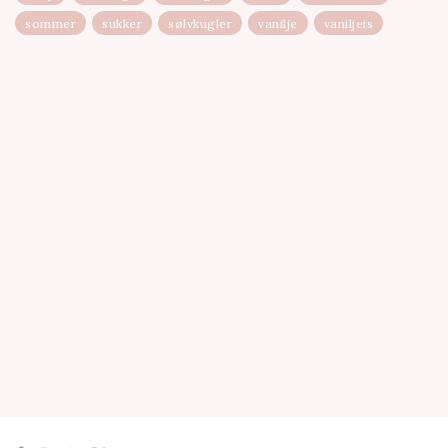
sommer
sukker
sølvkugler
vanilje
vaniljeis