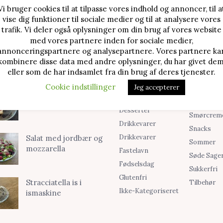
Vi bruger cookies til at tilpasse vores indhold og annoncer, til a
vise dig funktioner til sociale medier og til at analysere vores
TE OPSKRIFTER
SØG I KATEGORIER
trafik. Vi deler også oplysninger om din brug af vores website
med vores partnere inden for sociale medier,
Alle Opskrifter
Is
Jordbærtærte med
annonceringspartnere og analysepartnere. Vores partnere ka
mascarponecreme
kombinere disse data med andre oplysninger, du har givet dem
Blog
Jul
eller som de har indsamlet fra din brug af deres tjenester.
Brød & Boller
Kager
Cookie indstillinger
Jeg accepterer
Cookies &
Madopskri
Klassisk cheesecake
Småkager
Opskrifter
med kirsebær
Desserter
Smørcrem
Drikkevarer
Snacks
Drikkevarer
Salat med jordbær og
Sommer
mozzarella
Fastelavn
Søde Sage
Fødselsdag
Sukkerfri
Glutenfri
Stracciatella is i
Tilbehør
Ikke-Kategoriseret
ismaskine