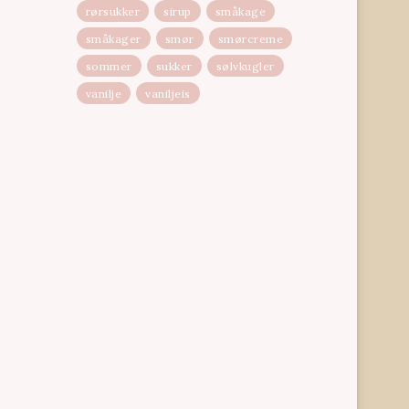
rørsukker
sirup
småkage
småkager
smør
smørcreme
sommer
sukker
sølvkugler
vanilje
vaniljeis