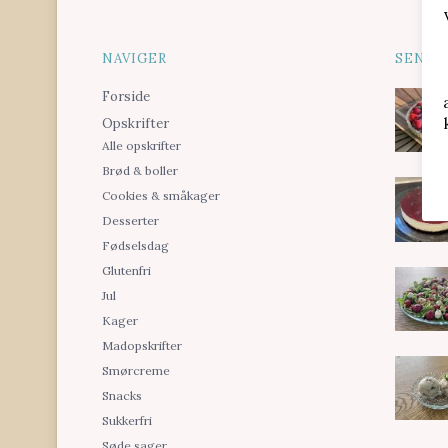
NAVIGER
SENES
Forside
Opskrifter
Alle opskrifter
Brød & boller
Cookies & småkager
Desserter
Fødselsdag
Glutenfri
Jul
Kager
Madopskrifter
Smørcreme
Snacks
Sukkerfri
Søde sager