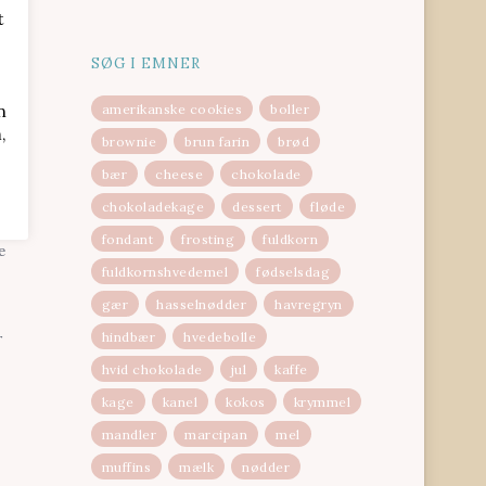
t
SØG I EMNER
n
amerikanske cookies
boller
,
brownie
brun farin
brød
bær
cheese
chokolade
fter
chokoladekage
dessert
fløde
fondant
frosting
fuldkorn
e
fuldkornshvedemel
fødselsdag
gær
hasselnødder
havregryn
hindbær
hvedebolle
r
hvid chokolade
jul
kaffe
kage
kanel
kokos
krymmel
mandler
marcipan
mel
muffins
mælk
nødder