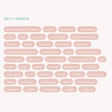
SØG I EMNER
amerikanske cookies
boller
brownie
brun farin
brød
bær
cheese
chokolade
chokoladekage
dessert
fløde
fondant
frosting
fuldkorn
fuldkornshvedemel
fødselsdag
gær
hasselnødder
havregryn
hindbær
hvedebolle
hvid chokolade
jul
kaffe
kage
kanel
kokos
krymmel
mandler
marcipan
mel
muffins
mælk
nødder
rørsukker
sirup
småkage
småkager
smør
smørcreme
sommer
sukker
sølvkugler
vanilje
vaniljeis