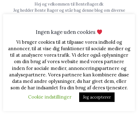
Hej og velkommen til BenteBager.dk
Jeg hedder Bente Bager og står bag denne blog om diverse
bagværk og lækkerier. Jeg deler opskrifter, billeder og
fremgangsmåder, og du er velkommen til at læse med ♥
Ingen kage uden cookies
FØLG MED
Vi bruger cookies til at tilpasse vores indhold og
annoncer, til at vise dig funktioner til sociale medier og
til at analysere vores trafik. Vi deler også oplysninger
om din brug af vores website med vores partnere
inden for sociale medier, annonceringspartnere og
REKLAMELINKS
analysepartnere. Vores partnere kan kombinere disse
data med andre oplysninger, du har givet dem, eller
som de har indsamlet fra din brug af deres tjenester.
Cookie indstillinger
Jeg accepterer