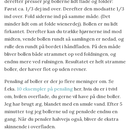
derefter presser jeg bollerne lidt flade og folder:
Først ca. 1/3 dej ind over. Derefter den modsatte 1/3
ind over. Fold siderne ind på samme måde. (Det
minder lidt om at folde wienerdej). Bollen er nu lidt
firkantet. Derefter kan du trække hjørnerne ind mod
midten, vende bollen rundt så samlingen er nedad, og
rulle den rundt på bordet i håndfladen. På den måde
bliver bollen både strammet op ved foldningen, og
endnu mere ved rulningen. Resultatet er helt stramme
boller, der hæver flot op uden revner.
Pensling af boller er der jo flere meninger om. Se
f.eks.
10 eksempler på pensling
her, hvis du er i tvivl
om, hvilen overflade, du gerne vil have på dine boller.
Jeg har brugt æg, blandet med en smule vand. Efter 5
minutter tog jeg bollerne ud og penslede endnu en
gang. Når du pensler halvvejs også, bliver de ekstra
skinnende i overfladen.