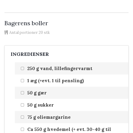
Bagerens boller
Antal portioner
20 stk
INGREDIENSER
250 g vand, lillefingervarmt
1 æg (+evt. 1 til pensling)
50 g gær
50 g sukker
75 g oliemargarine
Ca 550 g hvedemel (+ evt. 30-40 g til