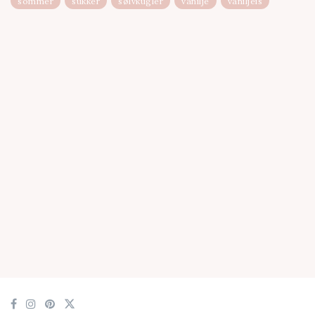
sommer
sukker
sølvkugler
vanilje
vaniljeis