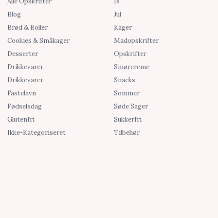
Alle Opskrifter
Is
Blog
Jul
Brød & Boller
Kager
Cookies & Småkager
Madopskrifter
Desserter
Opskrifter
Drikkevarer
Smørcreme
Drikkevarer
Snacks
Fastelavn
Sommer
Fødselsdag
Søde Sager
Glutenfri
Sukkerfri
Ikke-Kategoriseret
Tilbehør