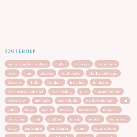
SØG I EMNER
amerikanske cookies
boller
brownie
brun farin
brød
bær
cheese
chokolade
chokoladekage
dessert
fløde
fondant
frosting
fuldkorn
fuldkornshvedemel
fødselsdag
gær
hasselnødder
havregryn
hindbær
hvedebolle
hvid chokolade
jul
kaffe
kage
kanel
kokos
krymmel
mandler
marcipan
mel
muffins
mælk
nødder
rørsukker
sirup
småkage
småkager
smør
smørcreme