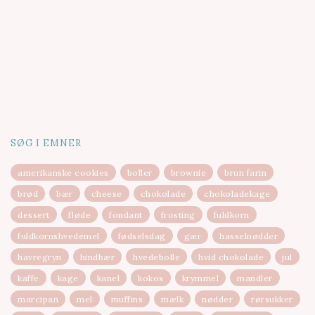
SØG I EMNER
amerikanske cookies
boller
brownie
brun farin
brød
bær
cheese
chokolade
chokoladekage
dessert
fløde
fondant
frosting
fuldkorn
fuldkornshvedemel
fødselsdag
gær
hasselnødder
havregryn
hindbær
hvedebolle
hvid chokolade
jul
kaffe
kage
kanel
kokos
krymmel
mandler
marcipan
mel
muffins
mælk
nødder
rørsukker