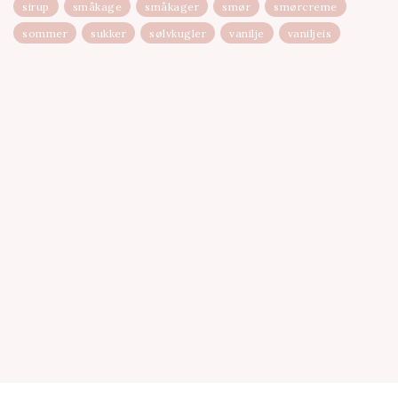
sirup
småkage
småkager
smør
smørcreme
sommer
sukker
sølvkugler
vanilje
vaniljeis