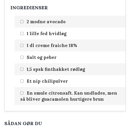
INGREDIENSER
2 modne avocado
1 lille fed hvidløg
1 dl creme fraiche 18%
Salt og peber
1,5 spsk finthakket rødløg
Et nip chilipulver
En smule citronsaft. Kan undlades, men
så bliver guacamolen hurtigere brun
SÅDAN GØR DU