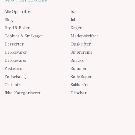
SØG I KATEGORIER
Alle Opskrifter
Is
Blog
Jul
Brød & Boller
Kager
Cookies & Småkager
Madopskrifter
Desserter
Opskrifter
Drikkevarer
Smørcreme
Drikkevarer
Snacks
Fastelavn
Sommer
Fødselsdag
Søde Sager
Glutenfri
Sukkerfri
Ikke-Kategoriseret
Tilbehør