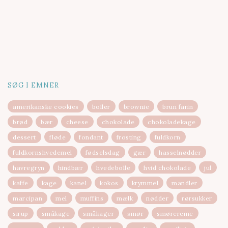
SØG I EMNER
amerikanske cookies
boller
brownie
brun farin
brød
bær
cheese
chokolade
chokoladekage
dessert
fløde
fondant
frosting
fuldkorn
fuldkornshvedemel
fødselsdag
gær
hasselnødder
havregryn
hindbær
hvedebolle
hvid chokolade
jul
kaffe
kage
kanel
kokos
krymmel
mandler
marcipan
mel
muffins
mælk
nødder
rørsukker
sirup
småkage
småkager
smør
smørcreme