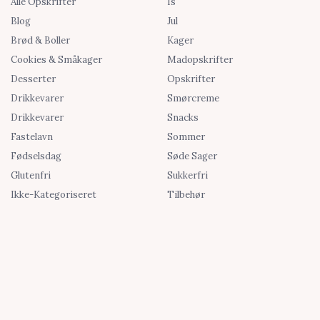
Alle Opskrifter
Is
Blog
Jul
Brød & Boller
Kager
Cookies & Småkager
Madopskrifter
Desserter
Opskrifter
Drikkevarer
Smørcreme
Drikkevarer
Snacks
Fastelavn
Sommer
Fødselsdag
Søde Sager
Glutenfri
Sukkerfri
Ikke-Kategoriseret
Tilbehør