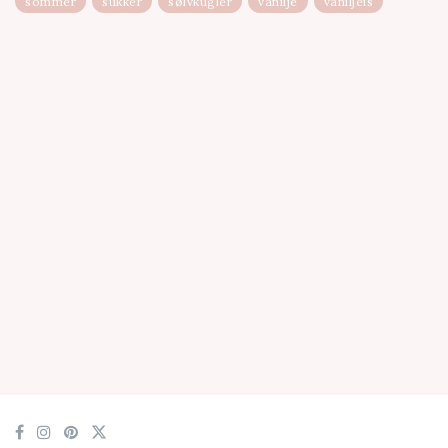
sommer
sukker
sølvkugler
vanilje
vaniljeis