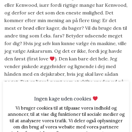
eller Kenwood, især fordi rigtige mange har Kenwood,
og derfor ser det som den eneste mulighed. Det
kommer efter min mening an på flere ting: Er det
mest er brød eller kager, du bager? Vil du bruge den til
andre ting som f.eks. fars? Betyder udseende meget
for dig? Hvis jeg selv kun kunne vælge én maskine, ville
jeg vælge Ankarsrum. Og det er ikke, fordi jeg havde
den først (first love
). Den kan bare det hele. Jeg
vender piskede æggehvider og lignende i dej med
hånden med en dejskraber, hvis jeg skal lave sådan
noget. Det er ligeså nemt som at skifte spaden ud på
Kenwood, så det har aldrig været et problem.
Ingen kage uden cookies
Kenwood’en er god til større portioner, der skal
Vi bruger cookies til at tilpasse vores indhold og
piskes, og K-spaden er god til fx. smørcreme, men
annoncer, til at vise dig funktioner til sociale medier og
som sagt bruger jeg den ikke til faste deje. Når jeg
til at analysere vores trafik. Vi deler også oplysninger
skruer op for hastigheden, begynder den at ryste og
om din brug af vores website med vores partnere