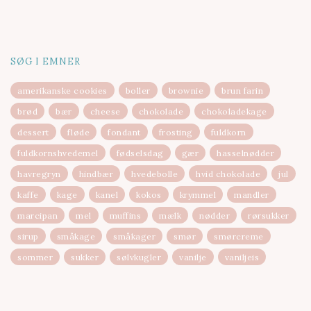
SØG I EMNER
amerikanske cookies
boller
brownie
brun farin
brød
bær
cheese
chokolade
chokoladekage
dessert
fløde
fondant
frosting
fuldkorn
fuldkornshvedemel
fødselsdag
gær
hasselnødder
havregryn
hindbær
hvedebolle
hvid chokolade
jul
kaffe
kage
kanel
kokos
krymmel
mandler
marcipan
mel
muffins
mælk
nødder
rørsukker
sirup
småkage
småkager
smør
smørcreme
sommer
sukker
sølvkugler
vanilje
vaniljeis