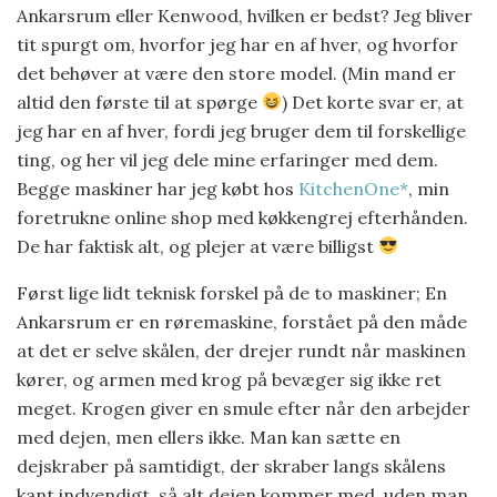
Ankarsrum eller Kenwood, hvilken er bedst? Jeg bliver
tit spurgt om, hvorfor jeg har en af hver, og hvorfor
det behøver at være den store model. (Min mand er
altid den første til at spørge
) Det korte svar er, at
jeg har en af hver, fordi jeg bruger dem til forskellige
ting, og her vil jeg dele mine erfaringer med dem.
Begge maskiner har jeg købt hos
KitchenOne*
, min
foretrukne online shop med køkkengrej efterhånden.
De har faktisk alt, og plejer at være billigst
Først lige lidt teknisk forskel på de to maskiner; En
Ankarsrum er en røremaskine, forstået på den måde
at det er selve skålen, der drejer rundt når maskinen
kører, og armen med krog på bevæger sig ikke ret
meget. Krogen giver en smule efter når den arbejder
med dejen, men ellers ikke. Man kan sætte en
dejskraber på samtidigt, der skraber langs skålens
kant indvendigt, så alt dejen kommer med, uden man