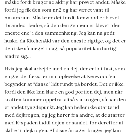
måske fordi brugerne aldrig har prøvet andet. Måske
fordi jeg fik den som nr.2 og har været vant til
Ankarsrum. Måske er det fordi, Kenwood er blevet
“branded” bedre, så den derigennem er blevet “den
eneste ene” i den sammenhæng. Jeg kan nu godt
huske, da KitchenAid var den eneste rigtige, og det er
den ikke så meget i dag, så popularitet kan hurtigt
ændre sig…
Hvis jeg skal arbejde med en dej, der er lidt fast, som
en gærdej f.eks., er min oplevelse at Kenwood’en
begynder at “danse” lidt rundt på bordet. Det er ikke,
fordi den ikke kan klare en god portion dej, men når
kraften kommer oppefra, altså via krogen, så har den
et andet tyngdepunkt. Jeg kan heller ikke starte ud
med dejkrogen, og jeg hører fra andre, at de starter
med K-spaden indtil dejen er samlet, for derefter at
skifte til dejkrogen. Af disse årsager bruger jeg kun