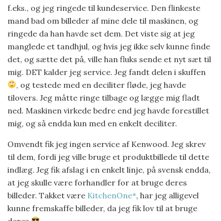
f.eks., og jeg ringede til kundeservice. Den flinkeste
mand bad om billeder af mine dele til maskinen, og
ringede da han havde set dem. Det viste sig at jeg
manglede et tandhjul, og hvis jeg ikke selv kunne finde
det, og sætte det på, ville han fluks sende et nyt sæt til
mig. DET kalder jeg service. Jeg fandt delen i skuffen
, og testede med en deciliter fløde, jeg havde
tilovers. Jeg måtte ringe tilbage og lægge mig fladt
ned. Maskinen virkede bedre end jeg havde forestillet
mig, og så endda kun med en enkelt deciliter.
Omvendt fik jeg ingen service af Kenwood. Jeg skrev
til dem, fordi jeg ville bruge et produktbillede til dette
indlæg. Jeg fik afslag i en enkelt linje, på svensk endda,
at jeg skulle være forhandler for at bruge deres
billeder. Takket være
KitchenOne*
, har jeg alligevel
kunne fremskaffe billeder, da jeg fik lov til at bruge
deres