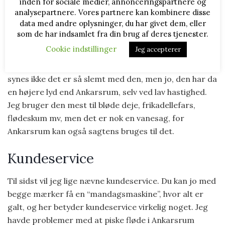
“danse” lidt. Selv ved lav hastighed kan man se at
inden for sociale medier, annonceringspartnere og
analysepartnere. Vores partnere kan kombinere disse
“ledet” hvor man løfter armen op, giver sig. Måske kan
data med andre oplysninger, du har givet dem, eller
den sagtens holde til det, men det ser ikke “sundt ud”
som de har indsamlet fra din brug af deres tjenester.
for maskinen. Nogle af Kenwood’erne kan også godt
Cookie indstillinger
Jeg accepterer
larme. Jeg fornemmer at mange Kenwood-ejere er
ret generede af det. Min er en Titanium XL, og jeg
synes ikke det er så slemt med den, men jo, den har da
en højere lyd end Ankarsrum, selv ved lav hastighed.
Jeg bruger den mest til bløde deje, frikadellefars,
flødeskum mv, men det er nok en vanesag, for
Ankarsrum kan også sagtens bruges til det.
Kundeservice
Til sidst vil jeg lige nævne kundeservice. Du kan jo med
begge mærker få en “mandagsmaskine”, hvor alt er
galt, og her betyder kundeservice virkelig noget. Jeg
havde problemer med at piske fløde i Ankarsrum