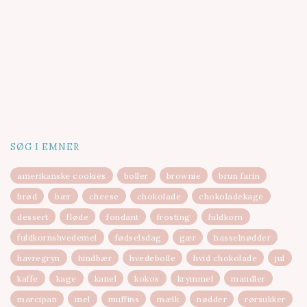
SØG I EMNER
amerikanske cookies
boller
brownie
brun farin
brød
bær
cheese
chokolade
chokoladekage
dessert
fløde
fondant
frosting
fuldkorn
fuldkornshvedemel
fødselsdag
gær
hasselnødder
havregryn
hindbær
hvedebolle
hvid chokolade
jul
kaffe
kage
kanel
kokos
krymmel
mandler
marcipan
mel
muffins
mælk
nødder
rørsukker