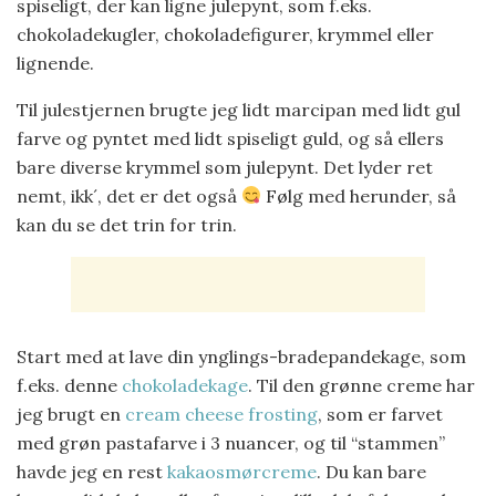
spiseligt, der kan ligne julepynt, som f.eks.
chokoladekugler, chokoladefigurer, krymmel eller
lignende.
Til julestjernen brugte jeg lidt marcipan med lidt gul
farve og pyntet med lidt spiseligt guld, og så ellers
bare diverse krymmel som julepynt. Det lyder ret
nemt, ikk´, det er det også
Følg med herunder, så
kan du se det trin for trin.
Start med at lave din ynglings-bradepandekage, som
f.eks. denne
chokoladekage
. Til den grønne creme har
jeg brugt en
cream cheese frosting
, som er farvet
med grøn pastafarve i 3 nuancer, og til “stammen”
havde jeg en rest
kakaosmørcreme
. Du kan bare