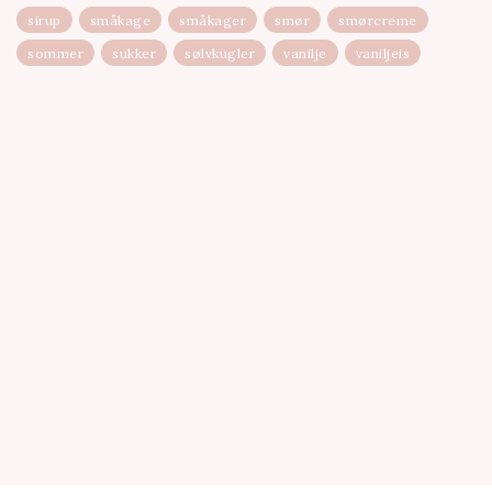
sirup
småkage
småkager
smør
smørcreme
sommer
sukker
sølvkugler
vanilje
vaniljeis