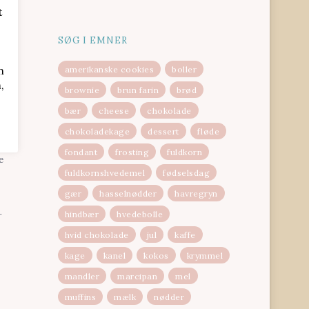
t
SØG I EMNER
n
amerikanske cookies
boller
,
brownie
brun farin
brød
bær
cheese
chokolade
fter
chokoladekage
dessert
fløde
fondant
frosting
fuldkorn
e
fuldkornshvedemel
fødselsdag
gær
hasselnødder
havregryn
hindbær
hvedebolle
r
hvid chokolade
jul
kaffe
kage
kanel
kokos
krymmel
mandler
marcipan
mel
muffins
mælk
nødder