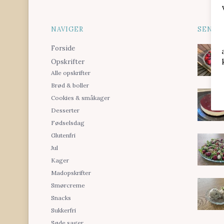
NAVIGER
SENES
Forside
Opskrifter
Alle opskrifter
Brød & boller
Cookies & småkager
Desserter
Fødselsdag
Glutenfri
Jul
Kager
Madopskrifter
Smørcreme
Snacks
Sukkerfri
Søde sager