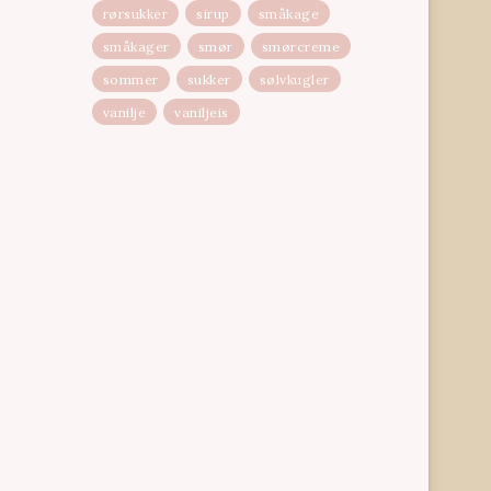
rørsukker
sirup
småkage
småkager
smør
smørcreme
sommer
sukker
sølvkugler
vanilje
vaniljeis