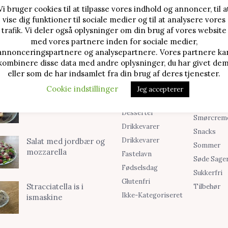
Vi bruger cookies til at tilpasse vores indhold og annoncer, til a
vise dig funktioner til sociale medier og til at analysere vores
TE OPSKRIFTER
SØG I KATEGORIER
trafik. Vi deler også oplysninger om din brug af vores website
med vores partnere inden for sociale medier,
Alle Opskrifter
Is
Jordbærtærte med
annonceringspartnere og analysepartnere. Vores partnere ka
mascarponecreme
kombinere disse data med andre oplysninger, du har givet dem
Blog
Jul
eller som de har indsamlet fra din brug af deres tjenester.
Brød & Boller
Kager
Cookie indstillinger
Jeg accepterer
Cookies &
Madopskri
Klassisk cheesecake
Småkager
Opskrifter
med kirsebær
Desserter
Smørcrem
Drikkevarer
Snacks
Drikkevarer
Salat med jordbær og
Sommer
mozzarella
Fastelavn
Søde Sage
Fødselsdag
Sukkerfri
Glutenfri
Stracciatella is i
Tilbehør
Ikke-Kategoriseret
ismaskine