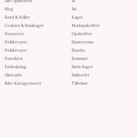
Alle Opskrifter
Is
Blog
Jul
Brød & Boller
Kager
Cookies & Småkager
Madopskrifter
Desserter
Opskrifter
Drikkevarer
Smørcreme
Drikkevarer
Snacks
Fastelavn
Sommer
Fødselsdag
Søde Sager
Glutenfri
Sukkerfri
Ikke-Kategoriseret
Tilbehør