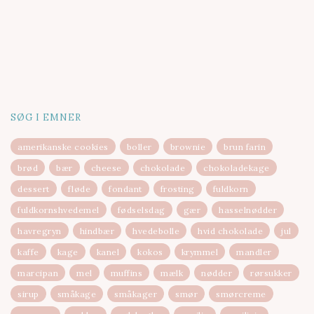
SØG I EMNER
amerikanske cookies
boller
brownie
brun farin
brød
bær
cheese
chokolade
chokoladekage
dessert
fløde
fondant
frosting
fuldkorn
fuldkornshvedemel
fødselsdag
gær
hasselnødder
havregryn
hindbær
hvedebolle
hvid chokolade
jul
kaffe
kage
kanel
kokos
krymmel
mandler
marcipan
mel
muffins
mælk
nødder
rørsukker
sirup
småkage
småkager
smør
smørcreme