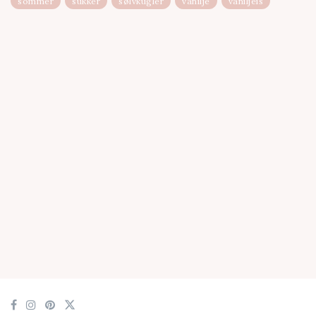
sommer
sukker
sølvkugler
vanilje
vaniljeis