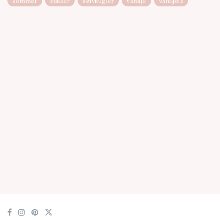
sommer
sukker
sølvkugler
vanilje
vaniljeis