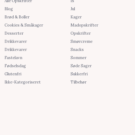
Alle Opskrifter
Is
Blog
Jul
Brød & Boller
Kager
Cookies & Småkager
Madopskrifter
Desserter
Opskrifter
Drikkevarer
Smørcreme
Drikkevarer
Snacks
Fastelavn
Sommer
Fødselsdag
Søde Sager
Glutenfri
Sukkerfri
Ikke-Kategoriseret
Tilbehør