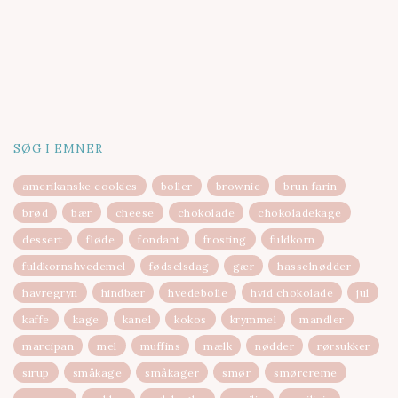
SØG I EMNER
amerikanske cookies
boller
brownie
brun farin
brød
bær
cheese
chokolade
chokoladekage
dessert
fløde
fondant
frosting
fuldkorn
fuldkornshvedemel
fødselsdag
gær
hasselnødder
havregryn
hindbær
hvedebolle
hvid chokolade
jul
kaffe
kage
kanel
kokos
krymmel
mandler
marcipan
mel
muffins
mælk
nødder
rørsukker
sirup
småkage
småkager
smør
smørcreme