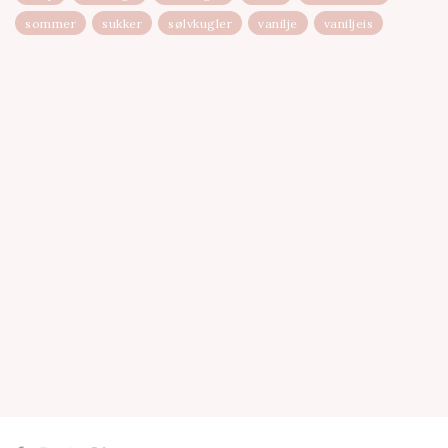
sommer
sukker
sølvkugler
vanilje
vaniljeis