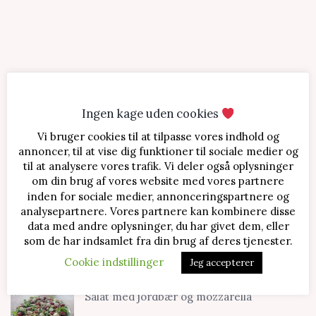
Ingen kage uden cookies
Vi bruger cookies til at tilpasse vores indhold og
SENESTE OPSKRIFTER
annoncer, til at vise dig funktioner til sociale medier og
til at analysere vores trafik. Vi deler også oplysninger
Jordbærtærte med mascarponecreme
om din brug af vores website med vores partnere
inden for sociale medier, annonceringspartnere og
analysepartnere. Vores partnere kan kombinere disse
data med andre oplysninger, du har givet dem, eller
Klassisk cheesecake med kirsebær
som de har indsamlet fra din brug af deres tjenester.
Cookie indstillinger
Jeg accepterer
Salat med jordbær og mozzarella