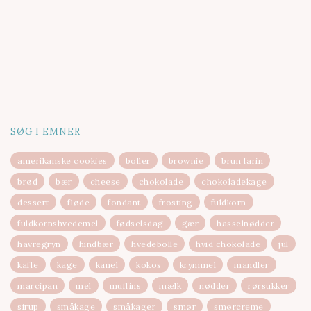
SØG I EMNER
amerikanske cookies
boller
brownie
brun farin
brød
bær
cheese
chokolade
chokoladekage
dessert
fløde
fondant
frosting
fuldkorn
fuldkornshvedemel
fødselsdag
gær
hasselnødder
havregryn
hindbær
hvedebolle
hvid chokolade
jul
kaffe
kage
kanel
kokos
krymmel
mandler
marcipan
mel
muffins
mælk
nødder
rørsukker
sirup
småkage
småkager
smør
smørcreme