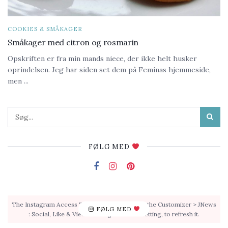
COOKIES & SMÅKAGER
Småkager med citron og rosmarin
Opskriften er fra min mands niece, der ikke helt husker
oprindelsen. Jeg har siden set dem på Feminas hjemmeside,
men ...
FØLG MED
The Instagram Access Token is expired, Go to the Customizer > JNews
FØLG MED
: Social, Like & View > Instagram Feed Setting, to refresh it.