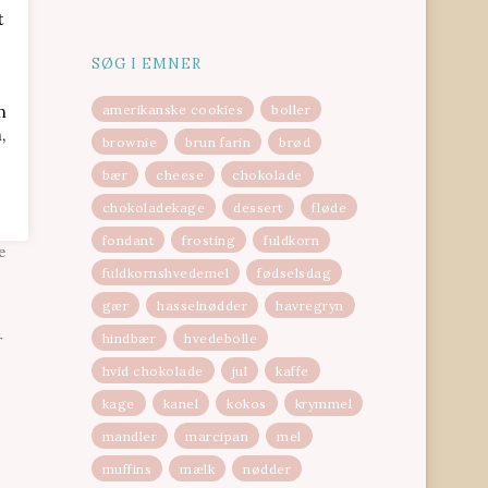
t
SØG I EMNER
n
amerikanske cookies
boller
,
brownie
brun farin
brød
bær
cheese
chokolade
fter
chokoladekage
dessert
fløde
fondant
frosting
fuldkorn
e
fuldkornshvedemel
fødselsdag
gær
hasselnødder
havregryn
hindbær
hvedebolle
r
hvid chokolade
jul
kaffe
kage
kanel
kokos
krymmel
mandler
marcipan
mel
muffins
mælk
nødder