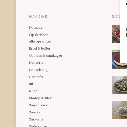
NAVIGER
SENES
Forside
Opskrifter
Alle opskrifter
Brød & boller
Cookies & småkager
Desserter
Fødselsdag
Glutenfri
Jul
Kager
Madopskrifter
Smørcreme
Snacks
Sukkerfri
Søde sager