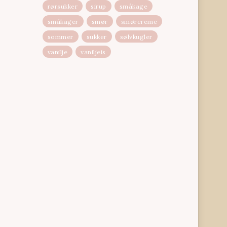
rørsukker
sirup
småkage
småkager
smør
smørcreme
sommer
sukker
sølvkugler
vanilje
vaniljeis