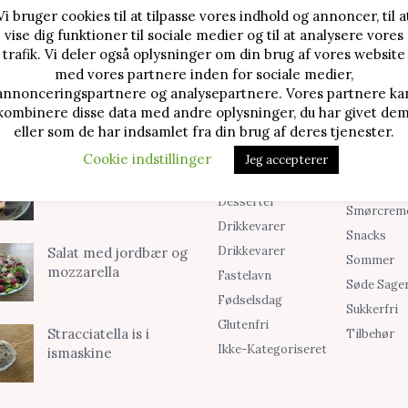
Vi bruger cookies til at tilpasse vores indhold og annoncer, til a
vise dig funktioner til sociale medier og til at analysere vores
TE OPSKRIFTER
SØG I KATEGORIER
trafik. Vi deler også oplysninger om din brug af vores website
med vores partnere inden for sociale medier,
Alle Opskrifter
Is
Jordbærtærte med
annonceringspartnere og analysepartnere. Vores partnere ka
mascarponecreme
kombinere disse data med andre oplysninger, du har givet dem
Blog
Jul
eller som de har indsamlet fra din brug af deres tjenester.
Brød & Boller
Kager
Cookie indstillinger
Jeg accepterer
Cookies &
Madopskri
Klassisk cheesecake
Småkager
Opskrifter
med kirsebær
Desserter
Smørcrem
Drikkevarer
Snacks
Drikkevarer
Salat med jordbær og
Sommer
mozzarella
Fastelavn
Søde Sage
Fødselsdag
Sukkerfri
Glutenfri
Stracciatella is i
Tilbehør
Ikke-Kategoriseret
ismaskine