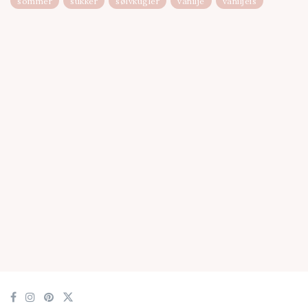
sommer
sukker
sølvkugler
vanilje
vaniljeis