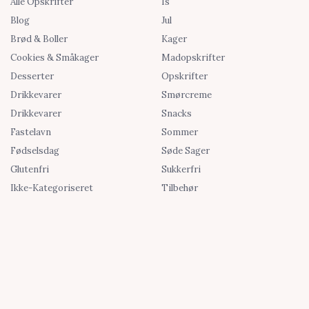
Alle Opskrifter
Is
Blog
Jul
Brød & Boller
Kager
Cookies & Småkager
Madopskrifter
Desserter
Opskrifter
Drikkevarer
Smørcreme
Drikkevarer
Snacks
Fastelavn
Sommer
Fødselsdag
Søde Sager
Glutenfri
Sukkerfri
Ikke-Kategoriseret
Tilbehør