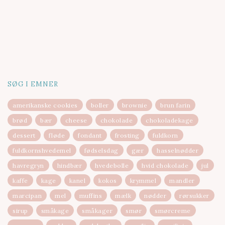
SØG I EMNER
amerikanske cookies
boller
brownie
brun farin
brød
bær
cheese
chokolade
chokoladekage
dessert
fløde
fondant
frosting
fuldkorn
fuldkornshvedemel
fødselsdag
gær
hasselnødder
havregryn
hindbær
hvedebolle
hvid chokolade
jul
kaffe
kage
kanel
kokos
krymmel
mandler
marcipan
mel
muffins
mælk
nødder
rørsukker
sirup
småkage
småkager
smør
smørcreme