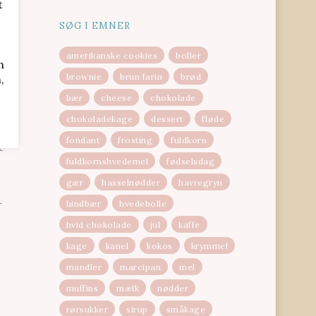
t
SØG I EMNER
amerikanske cookies
boller
n
brownie
brun farin
brød
,
bær
cheese
chokolade
fter
chokoladekage
dessert
fløde
fondant
frosting
fuldkorn
e
fuldkornshvedemel
fødselsdag
gær
hasselnødder
havregryn
hindbær
hvedebolle
r
hvid chokolade
jul
kaffe
kage
kanel
kokos
krymmel
mandler
marcipan
mel
muffins
mælk
nødder
rørsukker
sirup
småkage