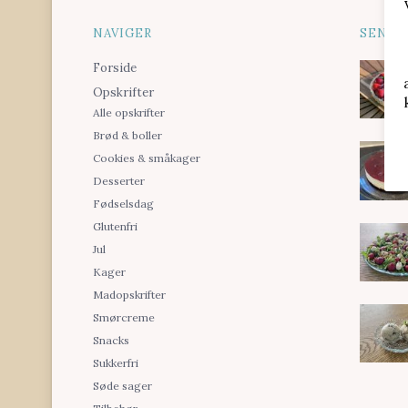
NAVIGER
SENES
Forside
Opskrifter
Alle opskrifter
Brød & boller
Cookies & småkager
Desserter
Fødselsdag
Glutenfri
Jul
Kager
Madopskrifter
Smørcreme
Snacks
Sukkerfri
Søde sager