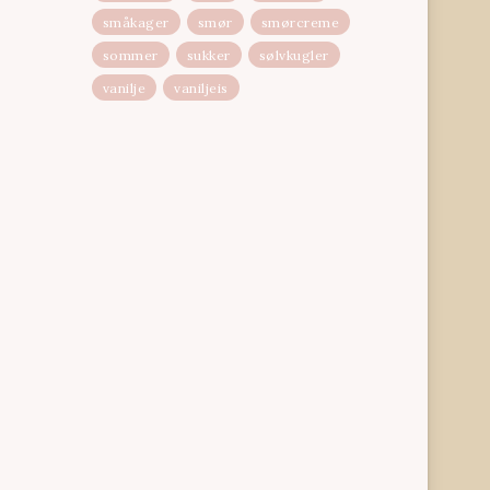
småkager
smør
smørcreme
sommer
sukker
sølvkugler
vanilje
vaniljeis