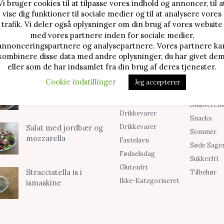
Vi bruger cookies til at tilpasse vores indhold og annoncer, til a
vise dig funktioner til sociale medier og til at analysere vores
TE OPSKRIFTER
SØG I KATEGORIER
trafik. Vi deler også oplysninger om din brug af vores website
med vores partnere inden for sociale medier,
Alle Opskrifter
Is
Jordbærtærte med
annonceringspartnere og analysepartnere. Vores partnere ka
mascarponecreme
Blog
Jul
kombinere disse data med andre oplysninger, du har givet dem
Brød & Boller
Kager
eller som de har indsamlet fra din brug af deres tjenester.
Cookies &
Madopskri
Cookie indstillinger
Klassisk cheesecake
Jeg accepterer
Småkager
Opskrifter
med kirsebær
Desserter
Smørcrem
Drikkevarer
Snacks
Drikkevarer
Salat med jordbær og
Sommer
mozzarella
Fastelavn
Søde Sage
Fødselsdag
Sukkerfri
Glutenfri
Stracciatella is i
Tilbehør
Ikke-Kategoriseret
ismaskine