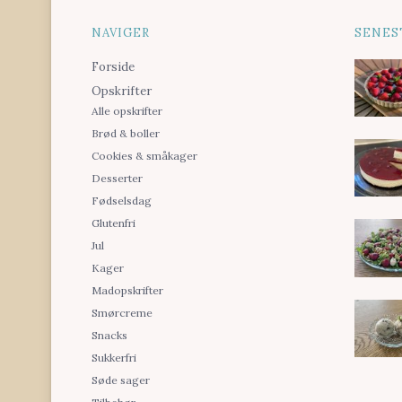
NAVIGER
SENES
Forside
Opskrifter
Alle opskrifter
Brød & boller
Cookies & småkager
Desserter
Fødselsdag
Glutenfri
Jul
Kager
Madopskrifter
Smørcreme
Snacks
Sukkerfri
Søde sager