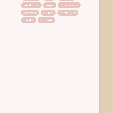
småkager
smør
smørcreme
sommer
sukker
sølvkugler
vanilje
vaniljeis