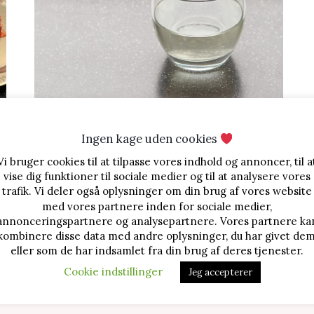
GLUTENFRI
Simpel sirup
Ingen kage uden cookies
Vi bruger cookies til at tilpasse vores indhold og annoncer, til a
En god ide når du skal lave en fondantkage er at
vise dig funktioner til sociale medier og til at analysere vores
bruge simpel sirup, også kaldet sukkerlage eller
trafik. Vi deler også oplysninger om din brug af vores website
sukkersirup, for ...
med vores partnere inden for sociale medier,
annonceringspartnere og analysepartnere. Vores partnere ka
kombinere disse data med andre oplysninger, du har givet dem
eller som de har indsamlet fra din brug af deres tjenester.
Cookie indstillinger
Jeg accepterer