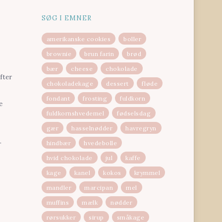
SØG I EMNER
amerikanske cookies
boller
brownie
brun farin
brød
bær
cheese
chokolade
fter
chokoladekage
dessert
fløde
fondant
frosting
fuldkorn
e
fuldkornshvedemel
fødselsdag
gær
hasselnødder
havregryn
hindbær
hvedebolle
r
hvid chokolade
jul
kaffe
kage
kanel
kokos
krymmel
mandler
marcipan
mel
muffins
mælk
nødder
rørsukker
sirup
småkage