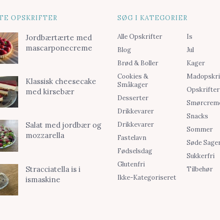
TE OPSKRIFTER
SØG I KATEGORIER
Alle Opskrifter
Is
Jordbærtærte med
mascarponecreme
Blog
Jul
Brød & Boller
Kager
Cookies &
Madopskri
Klassisk cheesecake
Småkager
Opskrifter
med kirsebær
Desserter
Smørcrem
Drikkevarer
Snacks
Drikkevarer
Salat med jordbær og
Sommer
mozzarella
Fastelavn
Søde Sage
Fødselsdag
Sukkerfri
Glutenfri
Stracciatella is i
Tilbehør
Ikke-Kategoriseret
ismaskine