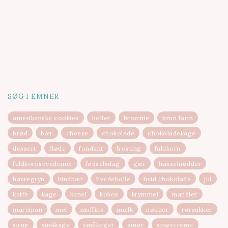
SØG I EMNER
amerikanske cookies
boller
brownie
brun farin
brød
bær
cheese
chokolade
chokoladekage
dessert
fløde
fondant
frosting
fuldkorn
fuldkornshvedemel
fødselsdag
gær
hasselnødder
havregryn
hindbær
hvedebolle
hvid chokolade
jul
kaffe
kage
kanel
kokos
krymmel
mandler
marcipan
mel
muffins
mælk
nødder
rørsukker
sirup
småkage
småkager
smør
smørcreme