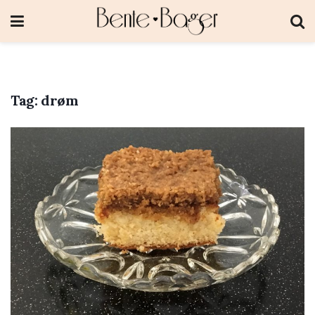
Tag:
drøm