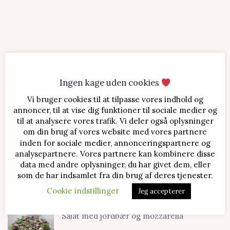
Ingen kage uden cookies
Vi bruger cookies til at tilpasse vores indhold og
SENESTE OPSKRIFTER
annoncer, til at vise dig funktioner til sociale medier og
til at analysere vores trafik. Vi deler også oplysninger
Jordbærtærte med mascarponecreme
om din brug af vores website med vores partnere
inden for sociale medier, annonceringspartnere og
analysepartnere. Vores partnere kan kombinere disse
data med andre oplysninger, du har givet dem, eller
Klassisk cheesecake med kirsebær
som de har indsamlet fra din brug af deres tjenester.
Cookie indstillinger
Jeg accepterer
Salat med jordbær og mozzarella