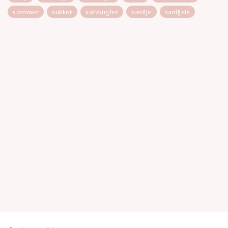
sommer
sukker
sølvkugler
vanilje
vaniljeis