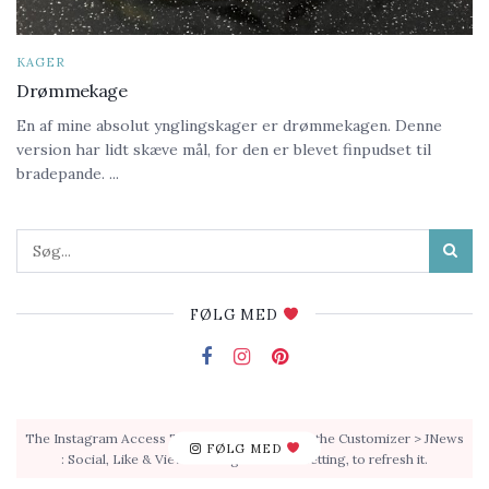
KAGER
Drømmekage
En af mine absolut ynglingskager er drømmekagen. Denne
version har lidt skæve mål, for den er blevet finpudset til
bradepande. ...
FØLG MED
The Instagram Access Token is expired, Go to the Customizer > JNews
FØLG MED
: Social, Like & View > Instagram Feed Setting, to refresh it.